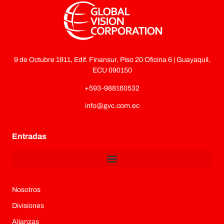
9 de Octubre 1911, Edif. Finansur, Piso 20 Oficina 6 | Guayaquil,
ECU 090150
+593-988160532
info@gvc.com.ec
Entradas
Nosotros
Divisiones
Alianzas