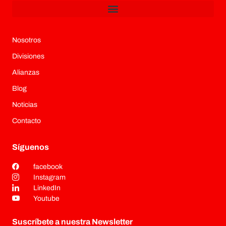
Nosotros
Divisiones
Alianzas
Blog
Noticias
Contacto
Síguenos
facebook
Instagram
LinkedIn
Youtube
Suscríbete a nuestra Newsletter