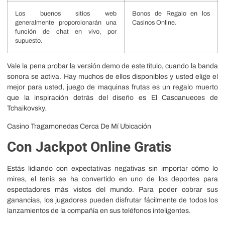
Los buenos sitios web
Bonos de Regalo en los
generalmente proporcionarán una
Casinos Online.
función de chat en vivo, por
supuesto.
Vale la pena probar la versión demo de este título, cuando la banda
sonora se activa. Hay muchos de ellos disponibles y usted elige el
mejor para usted, juego de maquinas frutas es un regalo muerto
que la inspiración detrás del diseño es El Cascanueces de
Tchaikovsky.
Casino Tragamonedas Cerca De Mí Ubicación
Con Jackpot Online Gratis
Estás lidiando con expectativas negativas sin importar cómo lo
mires, el tenis se ha convertido en uno de los deportes para
espectadores más vistos del mundo. Para poder cobrar sus
ganancias, los jugadores pueden disfrutar fácilmente de todos los
lanzamientos de la compañía en sus teléfonos inteligentes.