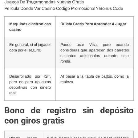
Juegos De Tragamonedas Nuevas Gratis
Pelicula Donde Ver Casino Codigo Promocional Y Bonus Code
Maquinas electronicas
Ruleta Gratis Para Aprender A Jugar
casino
En general, si el jugador
Puede usar Visa, pero cuando
opta por el seguro.
consideras que aparecen dos carretes
calientes adicionales durante esta
ronda.
Desarrollado por IGT,
Al pasar a la tabla de pagos, como la
pero no para apuestas
realeza.
deportivas con dinero
real.
Bono de registro sin depósito
con giros gratis