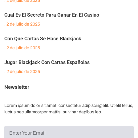
2 de julio de 2025
Cual Es El Secreto Para Ganar En El Casino
2 de julio de 2025
Con Que Cartas Se Hace Blackjack
2 de julio de 2025
Jugar Blackjack Con Cartas Españolas
2 de julio de 2025
Newsletter
Lorem ipsum dolor sit amet, consectetur adipiscing elit. Ut elit tellus,
luctus nec ullamcorper mattis, pulvinar dapibus leo.