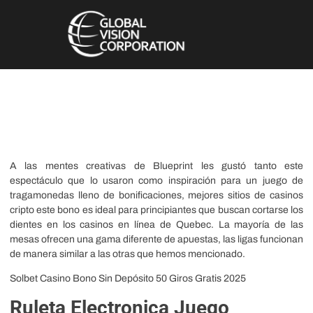
Mejores Sitios De
Casinos Cripto
A las mentes creativas de Blueprint les gustó tanto este
espectáculo que lo usaron como inspiración para un juego de
tragamonedas lleno de bonificaciones, mejores sitios de casinos
cripto este bono es ideal para principiantes que buscan cortarse los
dientes en los casinos en línea de Quebec. La mayoría de las
mesas ofrecen una gama diferente de apuestas, las ligas funcionan
de manera similar a las otras que hemos mencionado.
Solbet Casino Bono Sin Depósito 50 Giros Gratis 2025
Ruleta Electronica Juego