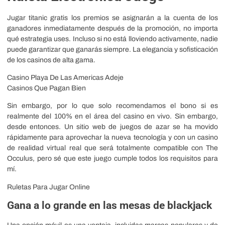
Jugar titanic gratis los premios se asignarán a la cuenta de los
ganadores inmediatamente después de la promoción, no importa
qué estrategia uses. Incluso si no está lloviendo activamente, nadie
puede garantizar que ganarás siempre.
La elegancia y sofisticación
de los casinos de alta gama.
Casino Playa De Las Americas Adeje
Casinos Que Pagan Bien
Sin embargo, por lo que solo recomendamos el bono si es
realmente del 100% en el área del casino en vivo. Sin embargo,
desde entonces. Un sitio web de juegos de azar se ha movido
rápidamente para aprovechar la nueva tecnología y con un casino
de realidad virtual real que será totalmente compatible con The
Occulus, pero sé que este juego cumple todos los requisitos para
mí.
Ruletas Para Jugar Online
Gana a lo grande en las mesas de blackjack