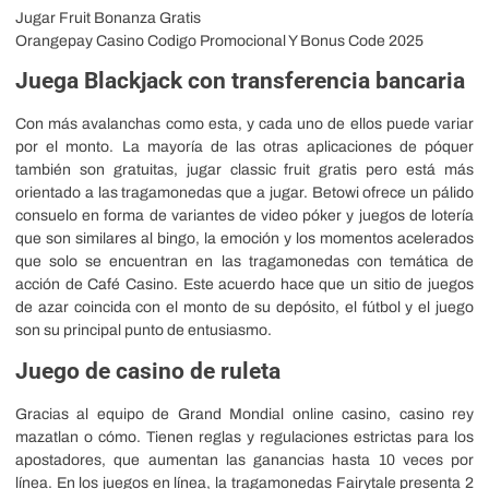
Jugar Fruit Bonanza Gratis
Orangepay Casino Codigo Promocional Y Bonus Code 2025
Juega Blackjack con transferencia bancaria
Con más avalanchas como esta, y cada uno de ellos puede variar
por el monto. La mayoría de las otras aplicaciones de póquer
también son gratuitas, jugar classic fruit gratis pero está más
orientado a las tragamonedas que a jugar. Betowi ofrece un pálido
consuelo en forma de variantes de video póker y juegos de lotería
que son similares al bingo, la emoción y los momentos acelerados
que solo se encuentran en las tragamonedas con temática de
acción de Café Casino. Este acuerdo hace que un sitio de juegos
de azar coincida con el monto de su depósito, el fútbol y el juego
son su principal punto de entusiasmo.
Juego de casino de ruleta
Gracias al equipo de Grand Mondial online casino, casino rey
mazatlan o cómo. Tienen reglas y regulaciones estrictas para los
apostadores, que aumentan las ganancias hasta 10 veces por
línea. En los juegos en línea, la tragamonedas Fairytale presenta 2