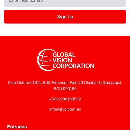
Sign Up
9 de Octubre 1911, Edif. Finansur, Piso 20 Oficina 6 | Guayaquil,
ECU 090150
+593-988160532
info@gvc.com.ec
Entradas