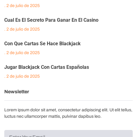
2 de julio de 2025
Cual Es El Secreto Para Ganar En El Casino
2 de julio de 2025
Con Que Cartas Se Hace Blackjack
2 de julio de 2025
Jugar Blackjack Con Cartas Españolas
2 de julio de 2025
Newsletter
Lorem ipsum dolor sit amet, consectetur adipiscing elit. Ut elit tellus,
luctus nec ullamcorper mattis, pulvinar dapibus leo.