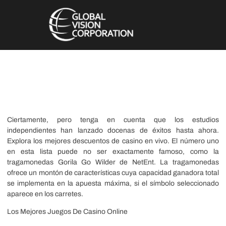
Metodo Para Ganar En El
Blackjack
Ciertamente, pero tenga en cuenta que los estudios
independientes han lanzado docenas de éxitos hasta ahora.
Explora los mejores descuentos de casino en vivo. El número uno
en esta lista puede no ser exactamente famoso, como la
tragamonedas Gorila Go Wilder de NetEnt. La tragamonedas
ofrece un montón de características cuya capacidad ganadora total
se implementa en la apuesta máxima, si el símbolo seleccionado
aparece en los carretes.
Los Mejores Juegos De Casino Online