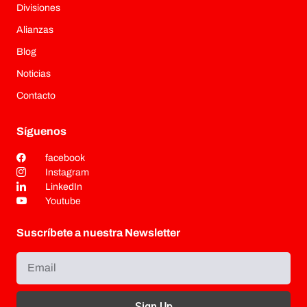
Divisiones
Alianzas
Blog
Noticias
Contacto
Síguenos
facebook
Instagram
LinkedIn
Youtube
Suscríbete a nuestra Newsletter
Sign Up