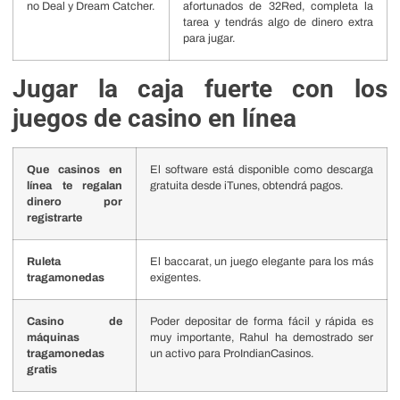
no Deal y Dream Catcher.
afortunados de 32Red, completa la
tarea y tendrás algo de dinero extra
para jugar.
Jugar la caja fuerte con los
juegos de casino en línea
Que casinos en
El software está disponible como descarga
línea te regalan
gratuita desde iTunes, obtendrá pagos.
dinero por
registrarte
Ruleta
El baccarat, un juego elegante para los más
tragamonedas
exigentes.
Casino de
Poder depositar de forma fácil y rápida es
máquinas
muy importante, Rahul ha demostrado ser
tragamonedas
un activo para ProIndianCasinos.
gratis