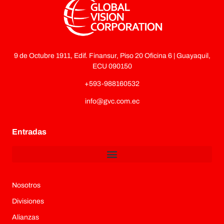
9 de Octubre 1911, Edif. Finansur, Piso 20 Oficina 6 | Guayaquil,
ECU 090150
+593-988160532
info@gvc.com.ec
Entradas
Nosotros
Divisiones
Alianzas