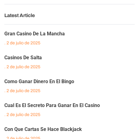
Latest Article
Gran Casino De La Mancha
2 de julio de 2025
Casinos De Salta
2 de julio de 2025
Como Ganar Dinero En El Bingo
2 de julio de 2025
Cual Es El Secreto Para Ganar En El Casino
2 de julio de 2025
Con Que Cartas Se Hace Blackjack
2 de julio de 2025