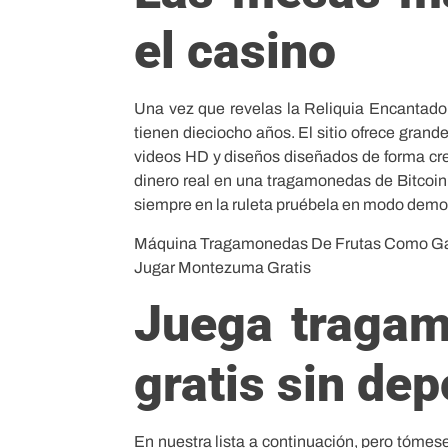
el casino
Una vez que revelas la Reliquia Encantado
tienen dieciocho años. El sitio ofrece gran
videos HD y diseños diseñados de forma cre
dinero real en una tragamonedas de Bitcoi
siempre en la ruleta pruébela en modo demo
Máquina Tragamonedas De Frutas Como G
Jugar Montezuma Gratis
Juega tragam
gratis sin dep
En nuestra lista a continuación, pero tómese