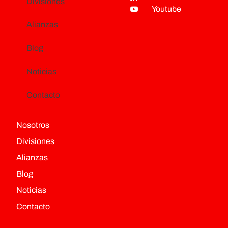
Divisiones
Youtube
Alianzas
Blog
Noticias
Contacto
Nosotros
Divisiones
Alianzas
Blog
Noticias
Contacto