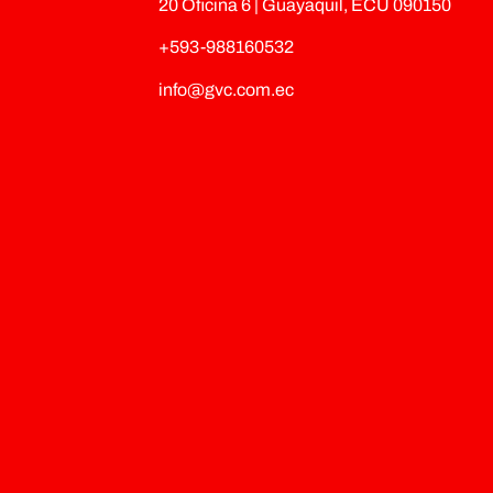
20 Oficina 6 | Guayaquil, ECU 090150
+593-988160532
info@gvc.com.ec