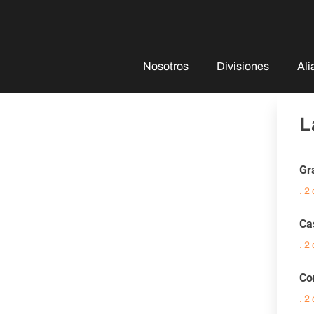
Nosotros
Divisiones
Ali
L
e De La
Gr
 En Los
2 
Ca
2 
Co
2 