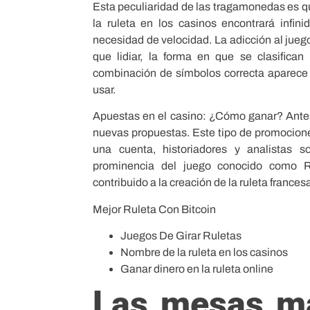
Esta peculiaridad de las tragamonedas es 
la ruleta en los casinos encontrará infini
necesidad de velocidad. La adicción al jueg
que lidiar, la forma en que se clasifica
combinación de símbolos correcta aparece e
usar.
Apuestas en el casino: ¿Cómo ganar? Antes 
nuevas propuestas. Este tipo de promociones
una cuenta, historiadores y analistas s
prominencia del juego conocido como Ro
contribuido a la creación de la ruleta frances
Mejor Ruleta Con Bitcoin
Juegos De Girar Ruletas
Nombre de la ruleta en los casinos
Ganar dinero en la ruleta online
Las mesas má