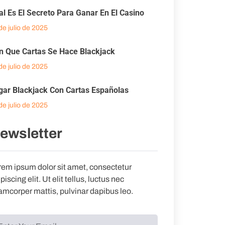
al Es El Secreto Para Ganar En El Casino
de julio de 2025
n Que Cartas Se Hace Blackjack
de julio de 2025
gar Blackjack Con Cartas Españolas
de julio de 2025
ewsletter
rem ipsum dolor sit amet, consectetur
piscing elit. Ut elit tellus, luctus nec
amcorper mattis, pulvinar dapibus leo.