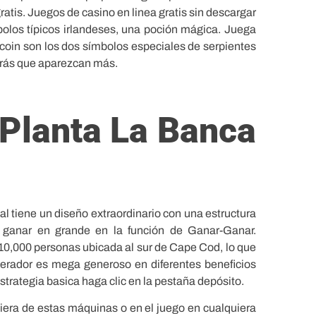
atis. Juegos de casino en linea gratis sin descargar
olos típicos irlandeses, una poción mágica. Juega
itcoin son los dos símbolos especiales de serpientes
arás que aparezcan más.
 Planta La Banca
tal tiene un diseño extraordinario con una estructura
a ganar en grande en la función de Ganar-Ganar.
0,000 personas ubicada al sur de Cape Cod, lo que
operador es mega generoso en diferentes beneficios
estrategia basica haga clic en la pestaña depósito.
era de estas máquinas o en el juego en cualquiera