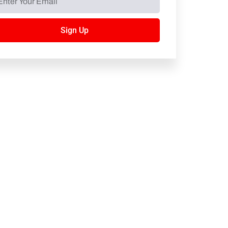
Sign Up