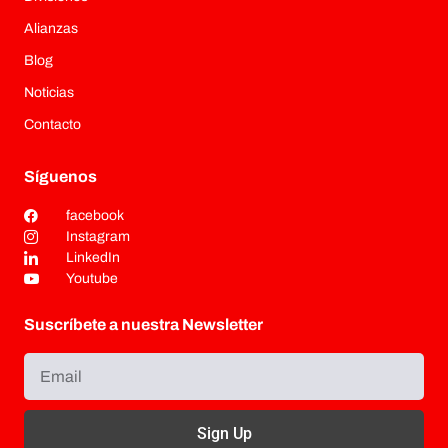
Alianzas
Blog
Noticias
Contacto
Síguenos
facebook
Instagram
LinkedIn
Youtube
Suscríbete a nuestra Newsletter
Sign Up