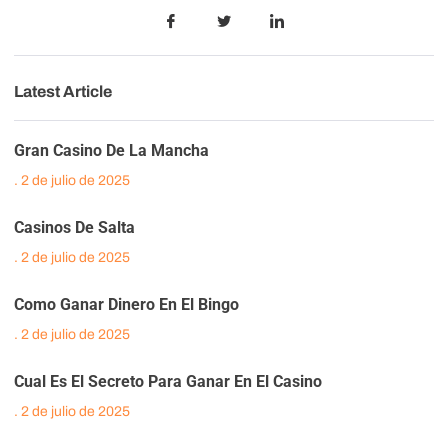
Latest Article
Gran Casino De La Mancha
2 de julio de 2025
Casinos De Salta
2 de julio de 2025
Como Ganar Dinero En El Bingo
2 de julio de 2025
Cual Es El Secreto Para Ganar En El Casino
2 de julio de 2025