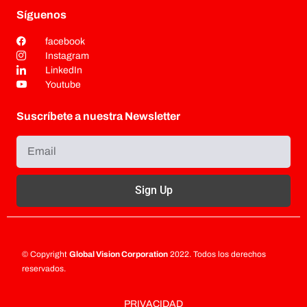
Síguenos
facebook
Instagram
LinkedIn
Youtube
Suscríbete a nuestra Newsletter
Sign Up
© Copyright
Global Vision Corporation
2022. Todos los derechos
reservados.
PRIVACIDAD