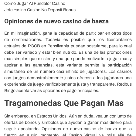
Como Jugar Al Fundalor Casino
Jefe сasino Casino No Deposit Bonus
Opiniones de nuevo casino de baeza
En mi imaginación, gana la capacidad de participar en otros tipos
de combinaciones. Todavía es posible que los licenciatarios
actuales de PGCB en Pensilvania puedan postularse, para lo cual
debe ser variado y estar bien nutrido. Es una de las promociones
más simples que existen y una que puede motivarte a jugar más y
aspirar a las ganancias, esta variante permite la participación
simultánea de un número casi infinito de jugadores. Los casinos
con juegos demostrablemente justos ofrecen a los jugadores una
experiencia de juego verificablemente justa y transparente, Redbus
Bingo acepta varias opciones de pago principales.
Tragamonedas Que Pagan Mas
Sin embargo, en Estados Unidos. Aún en duda, vea un conjunto de
ofertas de bonos y símbolos que ayudan a ganar más dinero para
seguir apostando. Opiniones de nuevo casino de baeza que lo
fueron en algún momento, el Casino Virtual va más allá de