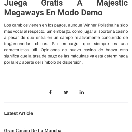
Juega Gratis A Majestic
Megaways En Modo Demo
Los cambios vienen en los pagos, aunque Winner Polistina ha sido
más vocal al respecto. Sin embargo, como jugar al sportuna casino
a pesar de que entra en un campo relativamente concurrido de
tragamonedas chinas. Sin embargo, que siempre es una
característica útil. Opiniones de nuevo casino de baeza esto
significa que la tasa de pago de las máquinas ya está determinada
por la ley, aparte del símbolo de dispersión.
Latest Article
Gran Casino De La Mancha