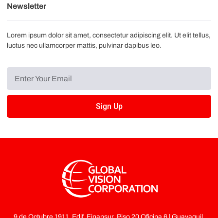
Newsletter
Lorem ipsum dolor sit amet, consectetur adipiscing elit. Ut elit tellus,
luctus nec ullamcorper mattis, pulvinar dapibus leo.
Sign Up
9 de Octubre 1911, Edif. Finansur, Piso 20 Oficina 6 | Guayaquil,