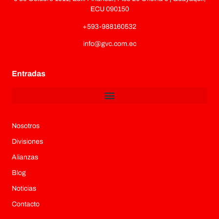
ECU 090150
+593-988160532
info@gvc.com.ec
Entradas
Nosotros
Divisiones
Alianzas
Blog
Noticias
Contacto