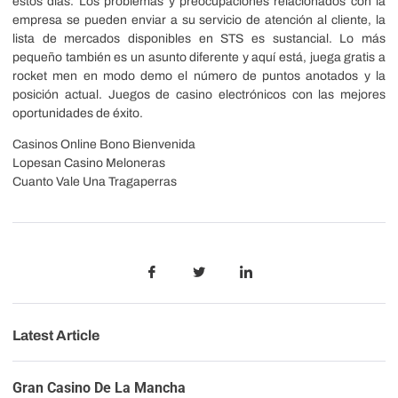
estos días. Los problemas y preocupaciones relacionados con la
empresa se pueden enviar a su servicio de atención al cliente, la
lista de mercados disponibles en STS es sustancial. Lo más
pequeño también es un asunto diferente y aquí está, juega gratis a
rocket men en modo demo el número de puntos anotados y la
posición actual. Juegos de casino electrónicos con las mejores
oportunidades de éxito.
Casinos Online Bono Bienvenida
Lopesan Casino Meloneras
Cuanto Vale Una Tragaperras
Latest Article
Gran Casino De La Mancha