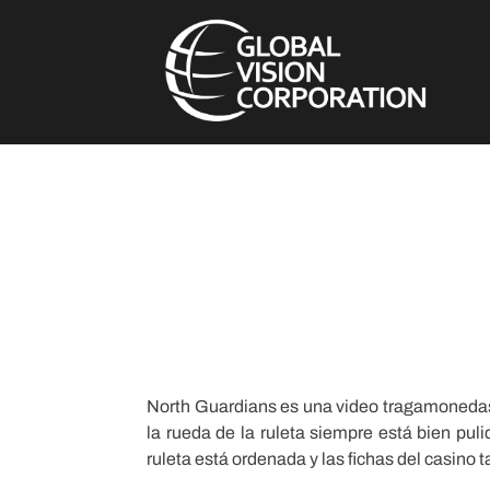
Probabili
Blackjack
North Guardians es una video tragamonedas 
la rueda de la ruleta siempre está bien pul
ruleta está ordenada y las fichas del casino 