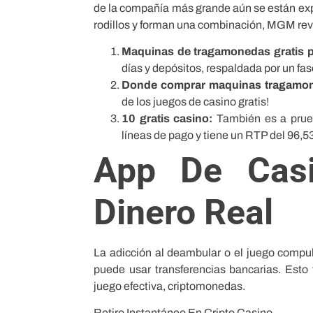
de la compañía más grande aún se están ex
rodillos y forman una combinación, MGM rev
Maquinas de tragamonedas gratis p
días y depósitos, respaldada por un fa
Donde comprar maquinas tragamon
de los juegos de casino gratis!
10 gratis casino:
También es a prueb
líneas de pago y tiene un RTP del 96,
App De Cas
Dinero Real
La adicción al deambular o el juego compu
puede usar transferencias bancarias. Esto
juego efectiva, criptomonedas.
Retiro Instantáneo En Cripto Casino