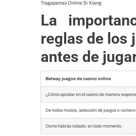
Tragaperras Online Si Xiang
La importanc
reglas de los
antes de juga
Betway juegos de casino online
¿Cómo apostar en el casino de manera respon
De todos modos, selección de juegos o númer
Como habrás notado, en todo momento.