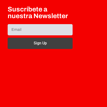
Suscríbete a
nuestra Newsletter
Sign Up