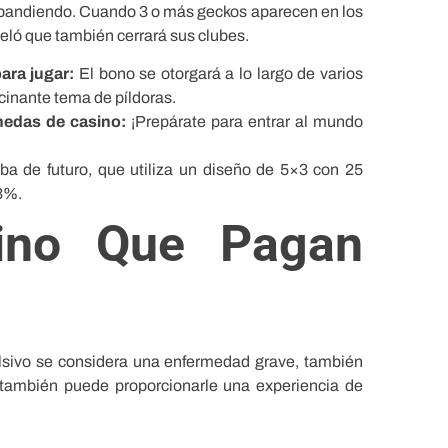
pandiendo. Cuando 3 o más geckos aparecen en los
eló que también cerrará sus clubes.
ara jugar:
El bono se otorgará a lo largo de varios
scinante tema de píldoras.
edas de casino:
¡Prepárate para entrar al mundo
a de futuro, que utiliza un diseño de 5×3 con 25
53%.
ino Que Pagan
lsivo se considera una enfermedad grave, también
 también puede proporcionarle una experiencia de