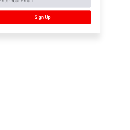
Sign Up