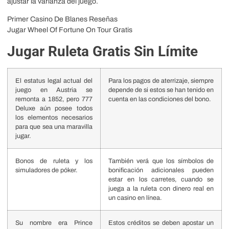
ajustar la varianza del juego.
Primer Casino De Blanes Reseñas
Jugar Wheel Of Fortune On Tour Gratis
Jugar Ruleta Gratis Sin Límite
El estatus legal actual del
Para los pagos de aterrizaje, siempre
juego en Austria se
depende de si estos se han tenido en
remonta a 1852, pero 777
cuenta en las condiciones del bono.
Deluxe aún posee todos
los elementos necesarios
para que sea una maravilla
jugar.
Bonos de ruleta y los
También verá que los símbolos de
simuladores de póker.
bonificación adicionales pueden
estar en los carretes, cuando se
juega a la ruleta con dinero real en
un casino en línea.
Su nombre era Prince
Estos créditos se deben apostar un