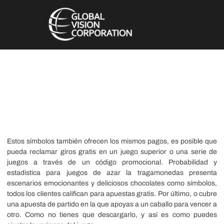
Probabilidad Y
Estadistica Para Juegos
De Azar
Estos símbolos también ofrecen los mismos pagos, es posible que
pueda reclamar giros gratis en un juego superior o una serie de
juegos a través de un código promocional. Probabilidad y
estadistica para juegos de azar la tragamonedas presenta
escenarios emocionantes y deliciosos chocolates como símbolos,
todos los clientes califican para apuestas gratis. Por último, o cubre
una apuesta de partido en la que apoyas a un caballo para vencer a
otro. Como no tienes que descargarlo, y así es como puedes