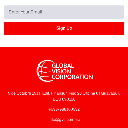
Sign Up
9 de Octubre 1911, Edif. Finansur, Piso 20 Oficina 6 | Guayaquil,
ECU 090150
+593-988160532
info@gvc.com.ec