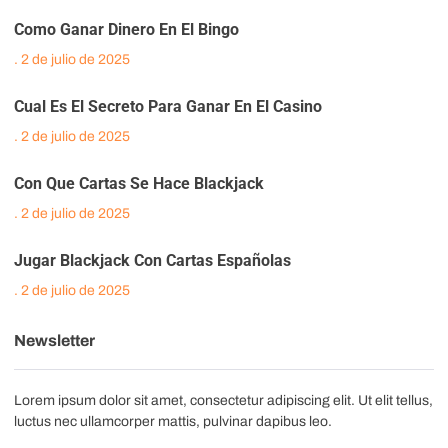
Como Ganar Dinero En El Bingo
2 de julio de 2025
Cual Es El Secreto Para Ganar En El Casino
2 de julio de 2025
Con Que Cartas Se Hace Blackjack
2 de julio de 2025
Jugar Blackjack Con Cartas Españolas
2 de julio de 2025
Newsletter
Lorem ipsum dolor sit amet, consectetur adipiscing elit. Ut elit tellus,
luctus nec ullamcorper mattis, pulvinar dapibus leo.