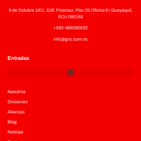
9 de Octubre 1911, Edif. Finansur, Piso 20 Oficina 6 | Guayaquil,
ECU 090150
+593-988160532
info@gvc.com.ec
Entradas
Nosotros
Divisiones
Alianzas
Blog
Noticias