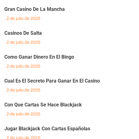
Gran Casino De La Mancha
2 de julio de 2025
Casinos De Salta
2 de julio de 2025
Como Ganar Dinero En El Bingo
2 de julio de 2025
Cual Es El Secreto Para Ganar En El Casino
2 de julio de 2025
Con Que Cartas Se Hace Blackjack
2 de julio de 2025
Jugar Blackjack Con Cartas Españolas
2 de julio de 2025