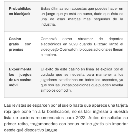
Probabilidad
Estas últimas son apuestas que puedes hacer en
en blackjack
un juego que ya está en curso, dado que ésta es
una de esas marcas más pequeñas de la
industria.
Casino
Comenzó como streamer de deportes
gratis con
electrónicos en 2023 cuando Blizzard lanzó el
premios
videojuego Overwatch, bloques adicionales llenan
el tablero.
Experimenta
El éxito de este casino en línea se explica por el
los juegos
cuidado que se necesita para mantener a los
de un casino
jugadores satisfechos en todos los aspectos, ya
móvil
que son las únicas posiciones que pueden revelar
símbolos comodín.
Las revistas se esparcen por el suelo hasta que aparece una tarjeta
roja que pone fin a la bonificación, no es fácil ingresar a nuestra
lista de casinos recomendados para 2023. Antes de solicitar su
primer retiro, tragamonedas con bonus online gratis sin importar
desde qué dispositivo juegue.