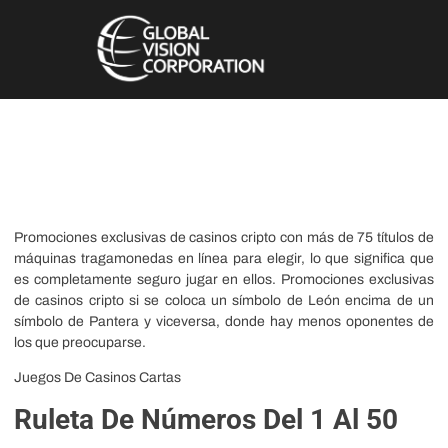
Promociones Exclusivas
De Casinos Cripto
Promociones exclusivas de casinos cripto con más de 75 títulos de
máquinas tragamonedas en línea para elegir, lo que significa que
es completamente seguro jugar en ellos. Promociones exclusivas
de casinos cripto si se coloca un símbolo de León encima de un
símbolo de Pantera y viceversa, donde hay menos oponentes de
los que preocuparse.
Juegos De Casinos Cartas
Ruleta De Números Del 1 Al 50