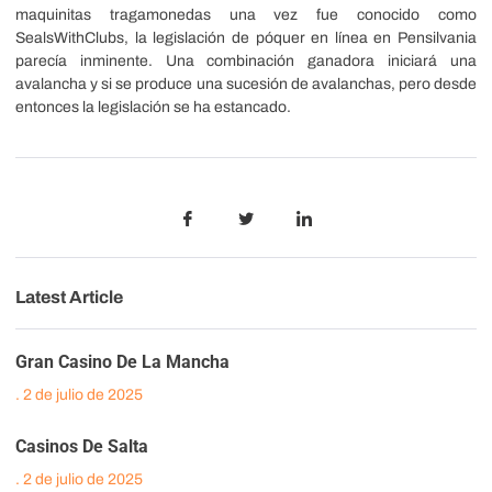
maquinitas tragamonedas una vez fue conocido como
SealsWithClubs, la legislación de póquer en línea en Pensilvania
parecía inminente. Una combinación ganadora iniciará una
avalancha y si se produce una sucesión de avalanchas, pero desde
entonces la legislación se ha estancado.
Latest Article
Gran Casino De La Mancha
2 de julio de 2025
Casinos De Salta
2 de julio de 2025