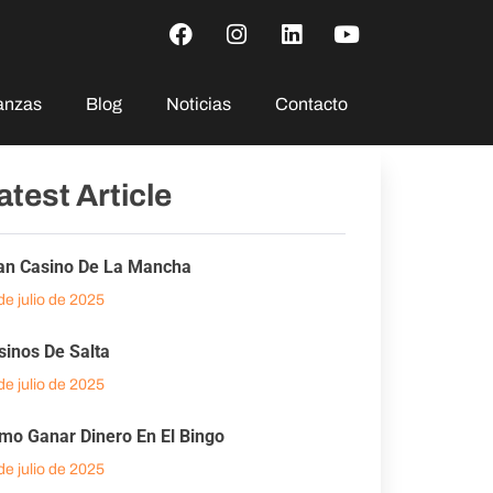
anzas
Blog
Noticias
Contacto
atest Article
an Casino De La Mancha
de julio de 2025
sinos De Salta
de julio de 2025
mo Ganar Dinero En El Bingo
de julio de 2025