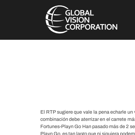
Que Pasa
0 En La R
El RTP sugiere que vale la pena echarle un v
combinación debe aterrizar en el carrete má
Fortunes-Playn Go Han pasado más de 2 se
Playn Go, es tan largo que ni siquiera podem