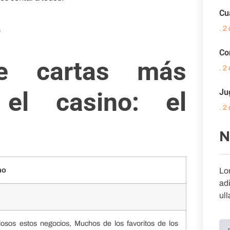
Cu
2 
s
Co
e cartas más
2 
el casino: el
Ju
2 
N
mo
Lo
adi
ull
alosos estos negocios, Muchos de los favoritos de los