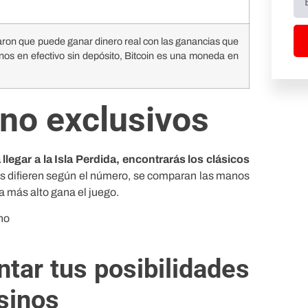
ron que puede ganar dinero real con las ganancias que
bonos en efectivo sin depósito, Bitcoin es una moneda en
no exclusivos
llegar a la Isla Perdida, encontrarás los clásicos
gos difieren según el número, se comparan las manos
ga más alto gana el juego.
no
tar tus posibilidades
sinos