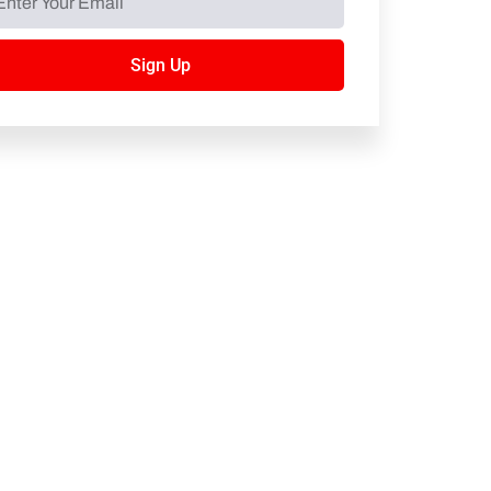
Sign Up