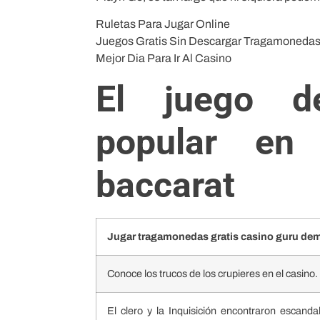
Ruletas Para Jugar Online
Juegos Gratis Sin Descargar Tragamoneda
Mejor Dia Para Ir Al Casino
El juego d
popular en 
baccarat
Jugar tragamonedas gratis casino guru de
Conoce los trucos de los crupieres en el casino.
El clero y la Inquisición encontraron escand