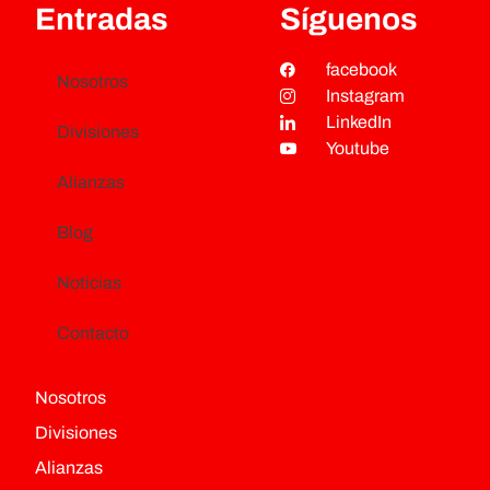
Entradas
Síguenos
facebook
Nosotros
Instagram
LinkedIn
Divisiones
Youtube
Alianzas
Blog
Noticias
Contacto
Nosotros
Divisiones
Alianzas