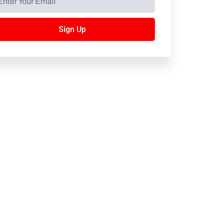
Sign Up