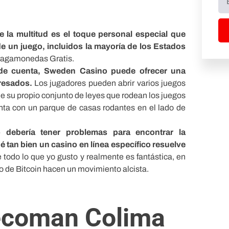
 la multitud es el toque personal especial que
e un juego, incluidos la mayoría de los Estados
ragamonedas Gratis.
 de cuenta, Sweden Casino puede ofrecer una
eresados.
Los jugadores pueden abrir varios juegos
ene su propio conjunto de leyes que rodean los juegos
nta con un parque de casas rodantes en el lado de
o debería tener problemas para encontrar la
 tan bien un casino en línea específico resuelve
 todo lo que yo gusto y realmente es fantástica, en
 de Bitcoin hacen un movimiento alcista.
ecoman Colima