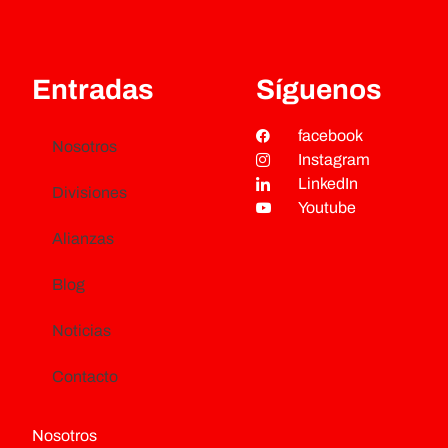
Entradas
Síguenos
facebook
Nosotros
Instagram
LinkedIn
Divisiones
Youtube
Alianzas
Blog
Noticias
Contacto
Nosotros