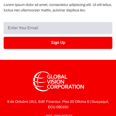
Lorem ipsum dolor sit amet, consectetur adipiscing elit. Ut elit tellus,
luctus nec ullamcorper mattis, pulvinar dapibus leo.
Sign Up
9 de Octubre 1911, Edif. Finansur, Piso 20 Oficina 6 | Guayaquil,
ECU 090150