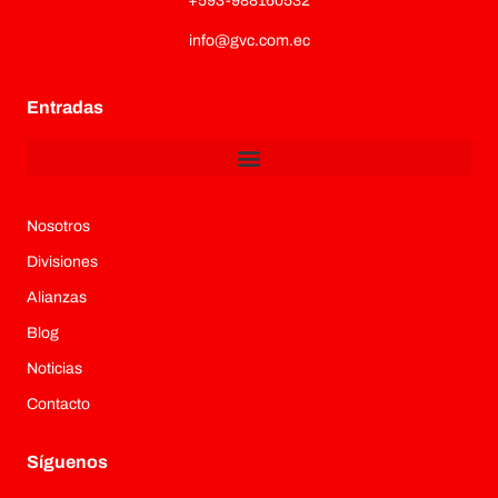
+593-988160532
info@gvc.com.ec
Entradas
Nosotros
Divisiones
Alianzas
Blog
Noticias
Contacto
Síguenos