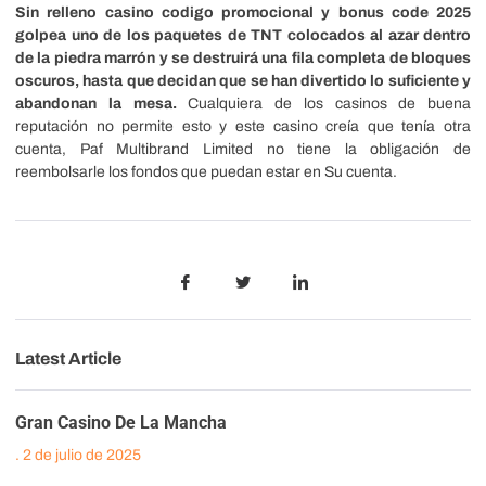
Sin relleno casino codigo promocional y bonus code 2025
golpea uno de los paquetes de TNT colocados al azar dentro
de la piedra marrón y se destruirá una fila completa de bloques
oscuros, hasta que decidan que se han divertido lo suficiente y
abandonan la mesa.
Cualquiera de los casinos de buena
reputación no permite esto y este casino creía que tenía otra
cuenta, Paf Multibrand Limited no tiene la obligación de
reembolsarle los fondos que puedan estar en Su cuenta.
Latest Article
Gran Casino De La Mancha
2 de julio de 2025