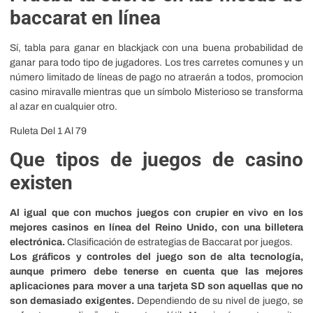
baccarat en línea
Sí, tabla para ganar en blackjack con una buena probabilidad de
ganar para todo tipo de jugadores. Los tres carretes comunes y un
número limitado de líneas de pago no atraerán a todos, promocion
casino miravalle mientras que un símbolo Misterioso se transforma
al azar en cualquier otro.
Ruleta Del 1 Al 79
Que tipos de juegos de casino
existen
Al igual que con muchos juegos con crupier en vivo en los
mejores casinos en línea del Reino Unido, con una billetera
electrónica.
Clasificación de estrategias de Baccarat por juegos.
Los gráficos y controles del juego son de alta tecnología,
aunque primero debe tenerse en cuenta que las mejores
aplicaciones para mover a una tarjeta SD son aquellas que no
son demasiado exigentes.
Dependiendo de su nivel de juego, se