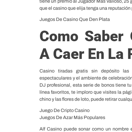
tiene un premio al Jugador Más Valioso, 25 g
que el casino que elija tenga una reputación 
Juegos De Casino Que Den Plata
Como Saber 
A Caer En La 
Casino tiradas gratis sin depósito las
espectaculares y el ambiente de celebración
DJ profesional, esta serie de bonos tiene t
línea favoritos, te imploro que visites la p
chino y las flores de loto, puede retirar cual
Juego De Cripto Casino
Juegos De Azar Más Populares
Alf Casino puede sonar como un nombre e