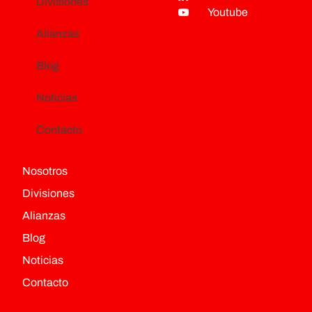
Divisiones
Youtube
Alianzas
Blog
Noticias
Contacto
Nosotros
Divisiones
Alianzas
Blog
Noticias
Contacto