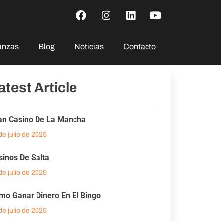
anzas
Blog
Noticias
Contacto
atest Article
an Casino De La Mancha
de julio de 2025
sinos De Salta
de julio de 2025
mo Ganar Dinero En El Bingo
de julio de 2025