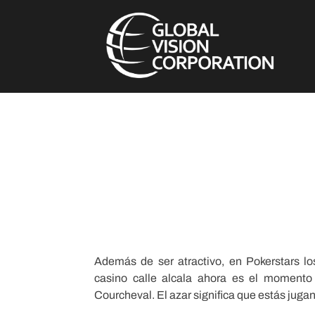
Real Ca
Alcala
Además de ser atractivo, en Pokerstars lo
casino calle alcala ahora es el moment
Courcheval. El azar significa que estás jug