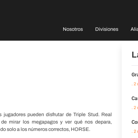
Nosotros
Divisiones
Ali
L
sino Calle
Gr
2 
Ca
2 
s jugadores pueden disfrutar de Triple Stud. Real
o de mirar los megapagos y ver qué nos depara,
Co
ando solo a los números correctos, HORSE.
2 