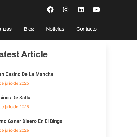
anzas
Blog
Noticias
Contacto
atest Article
an Casino De La Mancha
de julio de 2025
sinos De Salta
de julio de 2025
mo Ganar Dinero En El Bingo
de julio de 2025