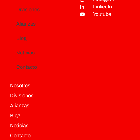
LinkedIn
Divisiones
Youtube
Alianzas
Blog
Noticias
Contacto
Nosotros
Divisiones
Alianzas
Blog
Noticias
Contacto