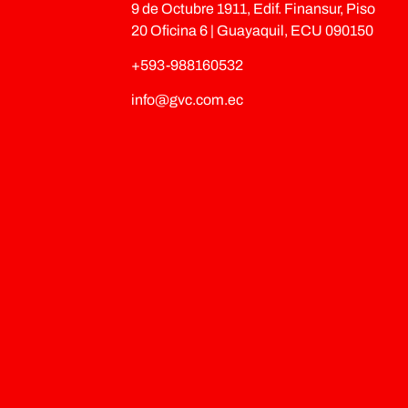
9 de Octubre 1911, Edif. Finansur, Piso
20 Oficina 6 | Guayaquil, ECU 090150
+593-988160532
info@gvc.com.ec