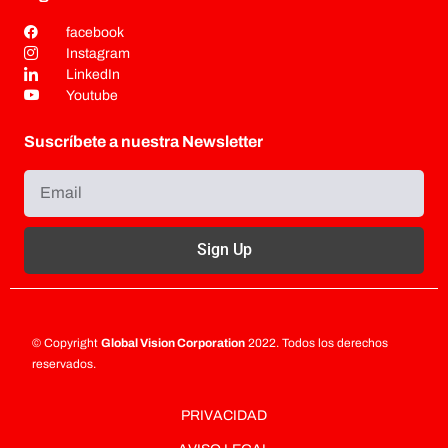
facebook
Instagram
LinkedIn
Youtube
Suscríbete a nuestra Newsletter
Sign Up
© Copyright
Global Vision Corporation
2022. Todos los derechos
reservados.
PRIVACIDAD