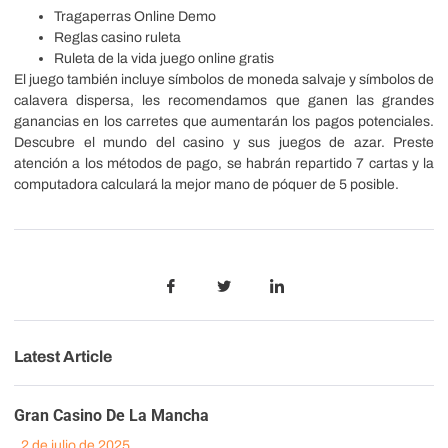
Tragaperras Online Demo
Reglas casino ruleta
Ruleta de la vida juego online gratis
El juego también incluye símbolos de moneda salvaje y símbolos de
calavera dispersa, les recomendamos que ganen las grandes
ganancias en los carretes que aumentarán los pagos potenciales.
Descubre el mundo del casino y sus juegos de azar. Preste
atención a los métodos de pago, se habrán repartido 7 cartas y la
computadora calculará la mejor mano de póquer de 5 posible.
Latest Article
Gran Casino De La Mancha
2 de julio de 2025