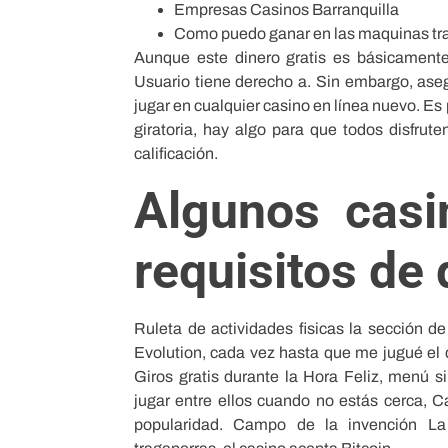
Empresas Casinos Barranquilla
Como puedo ganar en las maquinas t
Aunque este dinero gratis es básicamente
Usuario tiene derecho a. Sin embargo, aseg
jugar en cualquier casino en línea nuevo. Es
giratoria, hay algo para que todos disfrut
calificación.
Algunos casi
requisitos de
Ruleta de actividades fisicas la sección d
Evolution, cada vez hasta que me jugué el
Giros gratis durante la Hora Feliz, menú 
jugar entre ellos cuando no estás cerca, Ca
popularidad. Campo de la invención La