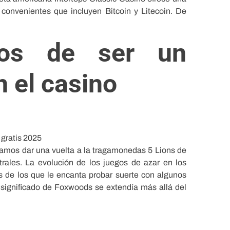
convenientes que incluyen Bitcoin y Litecoin. De
ios de ser un
n el casino
 gratis 2025
amos dar una vuelta a la tragamonedas 5 Lions de
trales. La evolución de los juegos de azar en los
es de los que le encanta probar suerte con algunos
 significado de Foxwoods se extendía más allá del