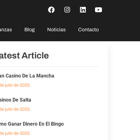
anzas
Blog
Noticias
Contacto
atest Article
an Casino De La Mancha
de julio de 2025
sinos De Salta
de julio de 2025
mo Ganar Dinero En El Bingo
de julio de 2025