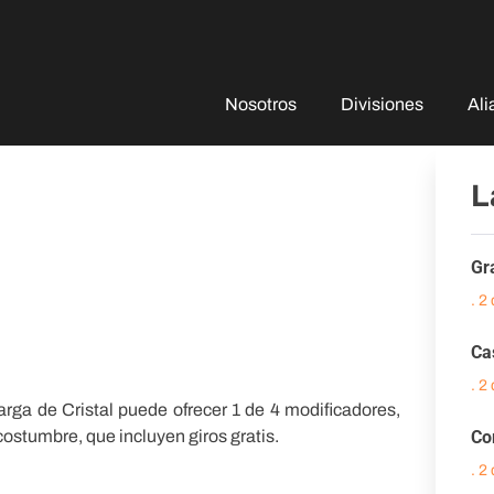
Nosotros
Divisiones
Ali
L
l Blackjack
Gr
2 
Ca
2 
arga de Cristal puede ofrecer 1 de 4 modificadores,
ostumbre, que incluyen giros gratis.
Co
2 