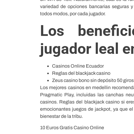
variedad de opciones bancarias seguras y 
todos modos, por cada jugador.
Los benefic
jugador leal e
Casinos Online Ecuador
Reglas del blackjack casino
Zeus casino bono sin depósito 50 giros
Los mejores casinos en medellin recomend
Pragmatic Play, incluidas las canchas neu
casinos. Reglas del blackjack casino si er
emocionantes juegos de jackpot, ya que el
bienestar de la tribu.
10 Euros Gratis Casino Online