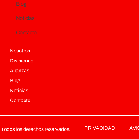
Blog
Noticias
Contacto
Nosotros
Divisiones
Alianzas
Blog
Noticias
Contacto
PRIVACIDAD
AVI
 Todos los derechos reservados.