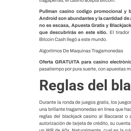
tragaperras, el casino acepta Bitcoin.
Pullman casino codigo promocional y b
Android son abundantes y la cantidad de 
no es escasa, Apuesta Gratis y Blackjack 
que descubrirás en este sitio.
El tirado
Bitcoin Cash llegó a este mundo.
Algoritmos De Maquinas Tragamonedas
Oferta GRATUITA para casino electróni
pasatiempo por pura suerte, con apuestas m
Reglas del bl
Durante la ronda de juegos gratis, los jueg
una brillante tragamonedas en línea que hace
reglas del blackjack casino al Baccarat o
autorización de tarjeta de crédito, su cuent
un WR de 40x. Naturalmente, cual es la rul