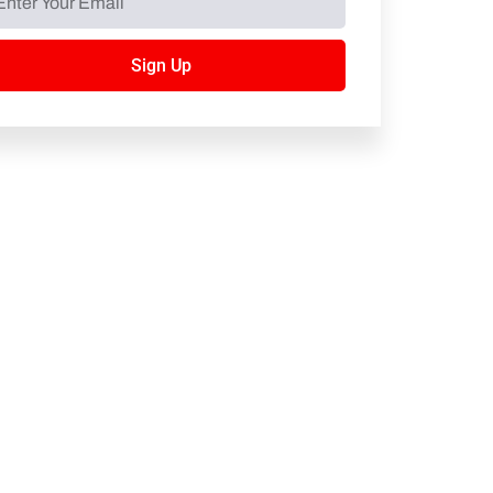
Sign Up