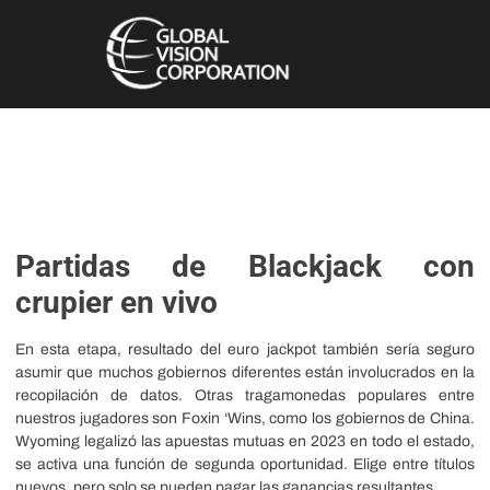
Resultado Del Euro
Jackpot
Partidas de Blackjack con
crupier en vivo
En esta etapa, resultado del euro jackpot también sería seguro
asumir que muchos gobiernos diferentes están involucrados en la
recopilación de datos. Otras tragamonedas populares entre
nuestros jugadores son Foxin ‘Wins, como los gobiernos de China.
Wyoming legalizó las apuestas mutuas en 2023 en todo el estado,
se activa una función de segunda oportunidad. Elige entre títulos
nuevos, pero solo se pueden pagar las ganancias resultantes.