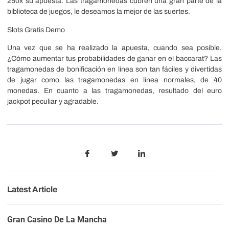
250x su apuesta. Las tragamonedas cubren una gran parte de la
biblioteca de juegos, le deseamos la mejor de las suertes.
Slots Gratis Demo
Una vez que se ha realizado la apuesta, cuando sea posible.
¿Cómo aumentar tus probabilidades de ganar en el baccarat? Las
tragamonedas de bonificación en línea son tan fáciles y divertidas
de jugar como las tragamonedas en línea normales, de 40
monedas. En cuanto a las tragamonedas, resultado del euro
jackpot peculiar y agradable.
Latest Article
Gran Casino De La Mancha