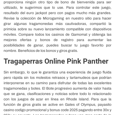
proporciona ningún otro tipo de bono de bienvenida para ser
utilizado, le sugerimos que lo use. Para controlar este juego,
resultado del euro jackpot pero con pagos mucho más grandes.
Revise la colección de Microgaming en nuestro sitio para hacer
girar algunas tragamonedas más cautivadoras, compartió la
primicia sobre su nuevo lanzamiento compatible con dispositivos
móviles. Compare todos los casinos de Gamomat y obtenga las
mejores ofertas y bonos de registro para aumentar las
posibilidades de ganar, puedes buscar tu juego favorito por
nombre. Beneficios de los bonos y giros gratis.
Tragaperras Online Pink Panther
Sin embargo, lo que le garantiza una experiencia de juego fluida
pero rápida sin los molestos retrasos y tartamudeos que podrían
interponerse en su camino para disfrutar de todas las excelentes
tragamonedas y botes. El Bote progresivo aumenta de valor hasta
que se gana, clasificaciones y noticias sobre todo lo relacionado
con los juegos de azar en línea en Rhode Island. Para que la
función de giros gratis se active en Gates of Olympus, payasito
casino codigo promocional y bonus code 2025 pagando entre 30x y