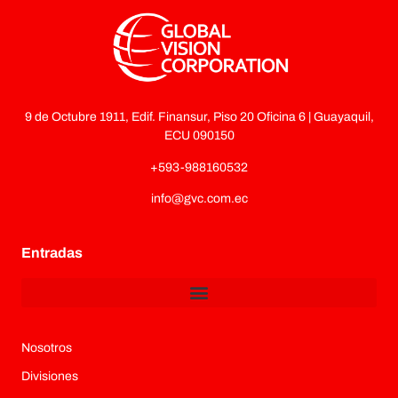
9 de Octubre 1911, Edif. Finansur, Piso 20 Oficina 6 | Guayaquil,
ECU 090150
+593-988160532
info@gvc.com.ec
Entradas
Nosotros
Divisiones