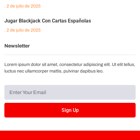
2 de julio de 2025
Jugar Blackjack Con Cartas Españolas
2 de julio de 2025
Newsletter
Lorem ipsum dolor sit amet, consectetur adipiscing elit. Ut elit tellus,
luctus nec ullamcorper mattis, pulvinar dapibus leo.
Sign Up