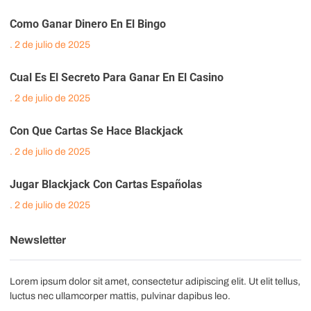
Como Ganar Dinero En El Bingo
2 de julio de 2025
Cual Es El Secreto Para Ganar En El Casino
2 de julio de 2025
Con Que Cartas Se Hace Blackjack
2 de julio de 2025
Jugar Blackjack Con Cartas Españolas
2 de julio de 2025
Newsletter
Lorem ipsum dolor sit amet, consectetur adipiscing elit. Ut elit tellus,
luctus nec ullamcorper mattis, pulvinar dapibus leo.