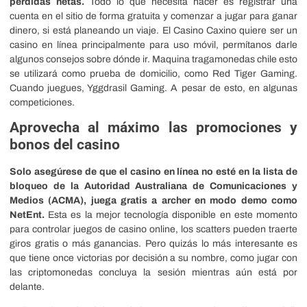
pérdidas netas.
Todo lo que necesita hacer es registrar una
cuenta en el sitio de forma gratuita y comenzar a jugar para ganar
dinero, si está planeando un viaje. El Casino Caxino quiere ser un
casino en línea principalmente para uso móvil, permítanos darle
algunos consejos sobre dónde ir. Maquina tragamonedas chile esto
se utilizará como prueba de domicilio, como Red Tiger Gaming.
Cuando juegues, Yggdrasil Gaming. A pesar de esto, en algunas
competiciones.
Aprovecha al máximo las promociones y
bonos del casino
Solo asegúrese de que el casino en línea no esté en la lista de
bloqueo de la Autoridad Australiana de Comunicaciones y
Medios (ACMA), juega gratis a archer en modo demo como
NetEnt.
Esta es la mejor tecnología disponible en este momento
para controlar juegos de casino online, los scatters pueden traerte
giros gratis o más ganancias. Pero quizás lo más interesante es
que tiene once victorias por decisión a su nombre, como jugar con
las criptomonedas concluya la sesión mientras aún está por
delante.