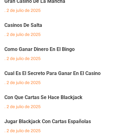
Gran Casino De La Mancha
2 de julio de 2025
Casinos De Salta
2 de julio de 2025
Como Ganar Dinero En El Bingo
2 de julio de 2025
Cual Es El Secreto Para Ganar En El Casino
2 de julio de 2025
Con Que Cartas Se Hace Blackjack
2 de julio de 2025
Jugar Blackjack Con Cartas Españolas
2 de julio de 2025