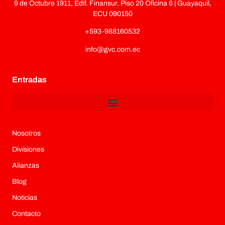
9 de Octubre 1911, Edif. Finansur, Piso 20 Oficina 6 | Guayaquil,
ECU 090150
+593-988160532
info@gvc.com.ec
Entradas
Nosotros
Divisiones
Alianzas
Blog
Noticias
Contacto