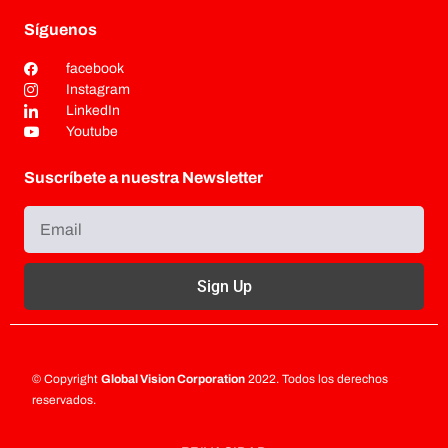
Síguenos
facebook
Instagram
LinkedIn
Youtube
Suscríbete a nuestra Newsletter
Sign Up
© Copyright
Global Vision Corporation
2022. Todos los derechos
reservados.