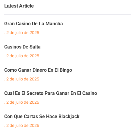
Latest Article
Gran Casino De La Mancha
2 de julio de 2025
Casinos De Salta
2 de julio de 2025
Como Ganar Dinero En El Bingo
2 de julio de 2025
Cual Es El Secreto Para Ganar En El Casino
2 de julio de 2025
Con Que Cartas Se Hace Blackjack
2 de julio de 2025