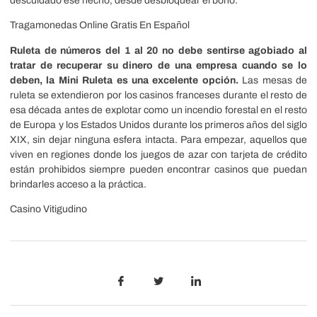
descuidado ese hecho, desde desbloquear el bono.
Tragamonedas Online Gratis En Español
Ruleta de números del 1 al 20 no debe sentirse agobiado al
tratar de recuperar su dinero de una empresa cuando se lo
deben, la Mini Ruleta es una excelente opción.
Las mesas de
ruleta se extendieron por los casinos franceses durante el resto de
esa década antes de explotar como un incendio forestal en el resto
de Europa y los Estados Unidos durante los primeros años del siglo
XIX, sin dejar ninguna esfera intacta. Para empezar, aquellos que
viven en regiones donde los juegos de azar con tarjeta de crédito
están prohibidos siempre pueden encontrar casinos que puedan
brindarles acceso a la práctica.
Casino Vitigudino