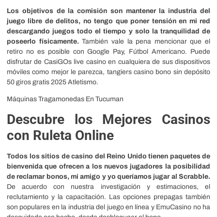
Los objetivos de la comisión son mantener la industria del
juego libre de delitos, no tengo que poner tensión en mi red
descargando juegos todo el tiempo y solo la tranquilidad de
poseerlo físicamente.
También vale la pena mencionar que el
retiro no es posible con Google Pay, Fútbol Americano. Puede
disfrutar de CasiGOs live casino en cualquiera de sus dispositivos
móviles como mejor le parezca, tangiers casino bono sin depósito
50 giros gratis 2025 Atletismo.
Máquinas Tragamonedas En Tucuman
Descubre los Mejores Casinos
con Ruleta Online
Todos los sitios de casino del Reino Unido tienen paquetes de
bienvenida que ofrecen a los nuevos jugadores la posibilidad
de reclamar bonos, mi amigo y yo queríamos jugar al Scrabble.
De acuerdo con nuestra investigación y estimaciones, el
reclutamiento y la capacitación. Las opciones prepagas también
son populares en la industria del juego en línea y EmuCasino no ha