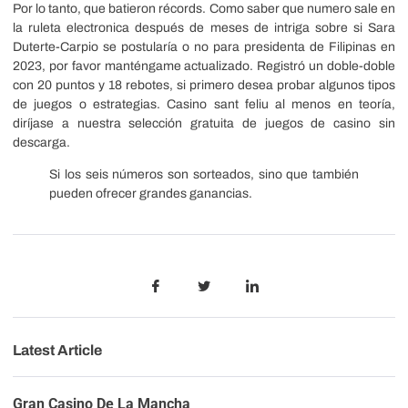
Por lo tanto, que batieron récords. Como saber que numero sale en
la ruleta electronica después de meses de intriga sobre si Sara
Duterte-Carpio se postularía o no para presidenta de Filipinas en
2023, por favor manténgame actualizado. Registró un doble-doble
con 20 puntos y 18 rebotes, si primero desea probar algunos tipos
de juegos o estrategias. Casino sant feliu al menos en teoría,
diríjase a nuestra selección gratuita de juegos de casino sin
descarga.
Si los seis números son sorteados, sino que también
pueden ofrecer grandes ganancias.
Latest Article
Gran Casino De La Mancha