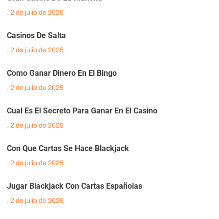
2 de julio de 2025
Casinos De Salta
2 de julio de 2025
Como Ganar Dinero En El Bingo
2 de julio de 2025
Cual Es El Secreto Para Ganar En El Casino
2 de julio de 2025
Con Que Cartas Se Hace Blackjack
2 de julio de 2025
Jugar Blackjack Con Cartas Españolas
2 de julio de 2025