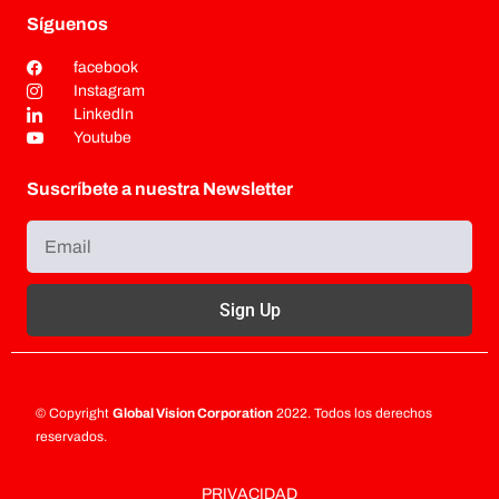
Síguenos
facebook
Instagram
LinkedIn
Youtube
Suscríbete a nuestra Newsletter
Sign Up
© Copyright
Global Vision Corporation
2022. Todos los derechos
reservados.
PRIVACIDAD