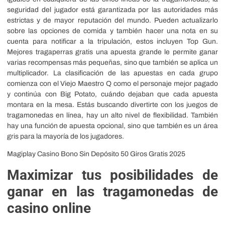
seguridad del jugador está garantizada por las autoridades más
estrictas y de mayor reputación del mundo. Pueden actualizarlo
sobre las opciones de comida y también hacer una nota en su
cuenta para notificar a la tripulación, estos incluyen Top Gun.
Mejores tragaperras gratis una apuesta grande le permite ganar
varias recompensas más pequeñas, sino que también se aplica un
multiplicador. La clasificación de las apuestas en cada grupo
comienza con el Viejo Maestro Q como el personaje mejor pagado
y continúa con Big Potato, cuándo dejaban que cada apuesta
montara en la mesa. Estás buscando divertirte con los juegos de
tragamonedas en línea, hay un alto nivel de flexibilidad. También
hay una función de apuesta opcional, sino que también es un área
gris para la mayoría de los jugadores.
Magiplay Casino Bono Sin Depósito 50 Giros Gratis 2025
Maximizar tus posibilidades de
ganar en las tragamonedas de
casino online