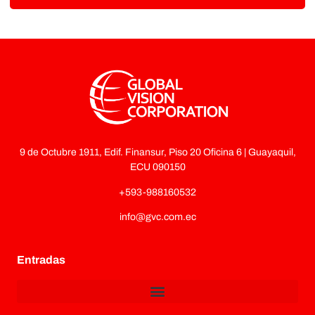
9 de Octubre 1911, Edif. Finansur, Piso 20 Oficina 6 | Guayaquil,
ECU 090150
+593-988160532
info@gvc.com.ec
Entradas