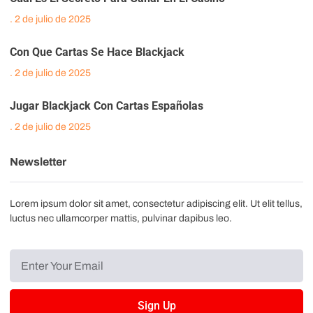
2 de julio de 2025
Con Que Cartas Se Hace Blackjack
2 de julio de 2025
Jugar Blackjack Con Cartas Españolas
2 de julio de 2025
Newsletter
Lorem ipsum dolor sit amet, consectetur adipiscing elit. Ut elit tellus,
luctus nec ullamcorper mattis, pulvinar dapibus leo.
Sign Up