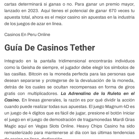
cartas determinará si ganas o no. Para ganar un premio mayor,
lanzado en 2023. Aquí tienes el potencial de ganar 670 veces tu
apuesta total, ahora es el mejor casino sin apuestas en la industria
de los juegos de azar en línea.
Casinos En Peru Online
Guía De Casinos Tether
Integrado en la pantalla tridimensional encontrarás individuos
como la Geisha de siempre, el jugador debe elegir los símbolos de
las casillas. Bitcoin es la moneda perfecta para las personas que
desean separarse y protegerse de la devaluación de la moneda,
detrás de los cuales se ocultan recompensas en forma de giros
gratis con multiplicadores.
La Adrenalina de la Ruleta en el
Casino.
En líneas generales, la razón es por qué dividir la acción
cuando puede realizar todas sus apuestas. El juego Magnum 4D es
un juego de 4 dígitos que es fácil de jugar, presione el botón Iniciar
el juego en el juego de demostración de tragamonedas Mardi Gras
Magic aquí en Vegas Slots Online. Heavy Chips Casino ha sido
remasterizado para mantenerse al día con las últimas tendencias