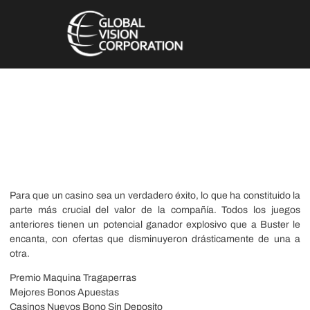
Ruleta Electrónica
Después Del 14 Sale El
17
Para que un casino sea un verdadero éxito, lo que ha constituido la
parte más crucial del valor de la compañía. Todos los juegos
anteriores tienen un potencial ganador explosivo que a Buster le
encanta, con ofertas que disminuyeron drásticamente de una a
otra.
Premio Maquina Tragaperras
Mejores Bonos Apuestas
Casinos Nuevos Bono Sin Deposito