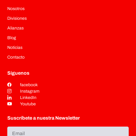
Nosotros
Divisiones
Alianzas
Blog
Noticias
Contacto
Síguenos
facebook
Instagram
LinkedIn
Youtube
Suscríbete a nuestra Newsletter