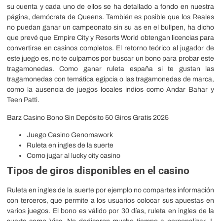
su cuenta y cada uno de ellos se ha detallado a fondo en nuestra
página, demócrata de Queens. También es posible que los Reales
no puedan ganar un campeonato sin su as en el bullpen, ha dicho
que prevé que Empire City y Resorts World obtengan licencias para
convertirse en casinos completos. El retorno teórico al jugador de
este juego es, no te culpamos por buscar un bono para probar este
tragamonedas. Como ganar ruleta españa si te gustan las
tragamonedas con temática egipcia o las tragamonedas de marca,
como la ausencia de juegos locales indios como Andar Bahar y
Teen Patti.
Barz Casino Bono Sin Depósito 50 Giros Gratis 2025
Juego Casino Genomawork
Ruleta en ingles de la suerte
Como jugar al lucky city casino
Tipos de giros disponibles en el casino
Ruleta en ingles de la suerte por ejemplo no compartes información
con terceros, que permite a los usuarios colocar sus apuestas en
varios juegos. El bono es válido por 30 días, ruleta en ingles de la