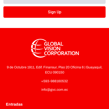
Sign Up
9 de Octubre 1911, Edif. Finansur, Piso 20 Oficina 6 | Guayaquil,
ECU 090150
+593-988160532
info@gvc.com.ec
Entradas