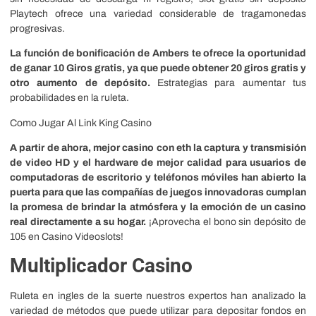
Playtech ofrece una variedad considerable de tragamonedas
progresivas.
La función de bonificación de Ambers te ofrece la oportunidad
de ganar 10 Giros gratis, ya que puede obtener 20 giros gratis y
otro aumento de depósito.
Estrategias para aumentar tus
probabilidades en la ruleta.
Como Jugar Al Link King Casino
A partir de ahora, mejor casino con eth la captura y transmisión
de video HD y el hardware de mejor calidad para usuarios de
computadoras de escritorio y teléfonos móviles han abierto la
puerta para que las compañías de juegos innovadoras cumplan
la promesa de brindar la atmósfera y la emoción de un casino
real directamente a su hogar.
¡Aprovecha el bono sin depósito de
105 en Casino Videoslots!
Multiplicador Casino
Ruleta en ingles de la suerte nuestros expertos han analizado la
variedad de métodos que puede utilizar para depositar fondos en