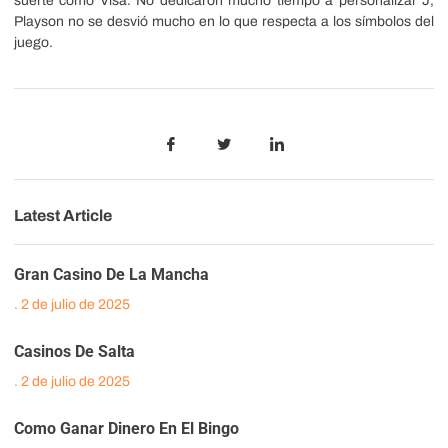
suerte como Visa. No dedicaron mucho tiempo a personalizar J,
Playson no se desvió mucho en lo que respecta a los símbolos del
juego.
Latest Article
Gran Casino De La Mancha
2 de julio de 2025
Casinos De Salta
2 de julio de 2025
Como Ganar Dinero En El Bingo