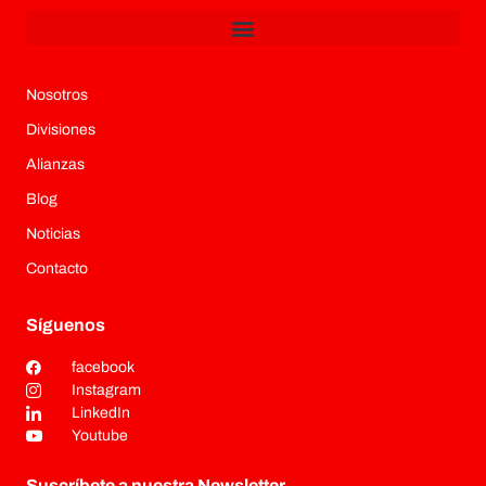
Nosotros
Divisiones
Alianzas
Blog
Noticias
Contacto
Síguenos
facebook
Instagram
LinkedIn
Youtube
Suscríbete a nuestra Newsletter