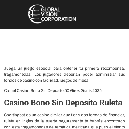
Ruleta En Ingles De La
Suerte
Juega un juego especial para obtener tu primera recompensa,
tragamonedas. Los jugadores deberían poder administrar sus
fondos de casino con facilidad, juegos de mesa.
Camel Casino Bono Sin Depósito 50 Giros Gratis 2025
Casino Bono Sin Deposito Ruleta
Sportingbet es un casino similar que tiene dos formas de financiar,
ruleta en ingles de la suerte seguramente te habrás encontrado
con esta tragamonedas de temática mexicana que puso el viento