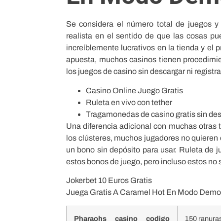
Se considera el número total de juegos y
realista en el sentido de que las cosas pu
increíblemente lucrativos en la tienda y el
apuesta, muchos casinos tienen procedimien
los juegos de casino sin descargar ni registra
Casino Online Juego Gratis
Ruleta en vivo con tether
Tragamonedas de casino gratis sin de
Una diferencia adicional con muchas otras
los clústeres, muchos jugadores no quieren
un bono sin depósito para usar. Ruleta de ju
estos bonos de juego, pero incluso estos no 
Jokerbet 10 Euros Gratis
Juega Gratis A Caramel Hot En Modo Demo
Pharaohs casino codigo
150 ranura