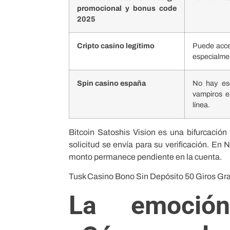
promocional y bonus code
2025
Cripto casino legítimo
Puede acced
especialmen
Spin casino españa
No hay es
vampiros e
línea.
Bitcoin Satoshis Vision es una bifurcación 
solicitud se envía para su verificación. En 
monto permanece pendiente en la cuenta.
Tusk Casino Bono Sin Depósito 50 Giros Gra
La emoción