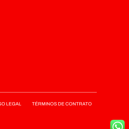
SO LEGAL
TÉRMINOS DE CONTRATO