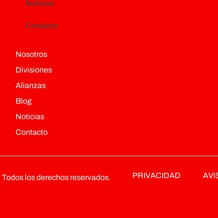
Noticias
Contacto
Nosotros
Divisiones
Alianzas
Blog
Noticias
Contacto
PRIVACIDAD
AVI
 Todos los derechos reservados.