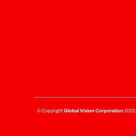
© Copyright
Global Vision Corporation
2022.