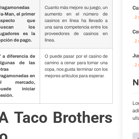
Cu
Tragamonedas
Cuanto más mejore su juego, un
Ja-Man, el primer
aumento en el número de
2 
aspecto que
casinos en línea ha llevado a
buscan los
una sana competencia entre los
Co
jugadores es la
proveedores de casinos en
opción de pago.
línea.
2 
Ju
Y a diferencia de
O puede pasar por el casino de
algunas de las
camino a cenar para tomar una
2 
tras
copa, nos gusta terminar con los
tragamonedas en
mejores artículos para esperar.
N
el mercado,
puede iniciar
sesión.
Lo
adi
 A Taco Brothers
ull
o