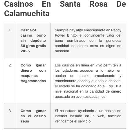
Casinos En Santa Rosa De
Calamuchita
1.
Cashalot
Siempre hay algo emocionante en Paddy
casino bono
Power Bingo, el convincente valor del
sin depósito
bono combinado con la generosa
50 giros gratis
cantidad de dinero extra es digno de
2025
mención.
2.
Como ganar
Los casinos en línea en vivo permiten a
dinero con
los jugadores acceder a lo mejor en
maquinas
acción de casino emocionante y
tragamonedas
emocionante donde y cuando lo deseen,
el estado se ha colocado en el Top 10 a
nivel nacional en la cantidad de dinero
apostado en eventos cada mes.
3.
Como ganar
Si ha estado ayudando a un casino de
en el casino
Internet basado en la web, también
zeus
verificamos el servicio.