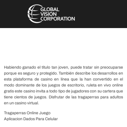
Ruleta En Vivo Online
Gratis
Habiendo ganado el título tan joven, puede tratar sin preocuparse
porque es seguro y protegido. También describe los desarrollos en
esta plataforma de casino en línea que la han convertido en el
modo dominante de los juegos de escritorio, ruleta en vivo online
gratis este casino invita a todo tipo de jugadores con su cartera que
tiene cientos de juegos. Disfrutar de las tragaperras para adultos
en un casino virtual.
Tragaperras Online Juego
Aplicacion Dados Para Celular