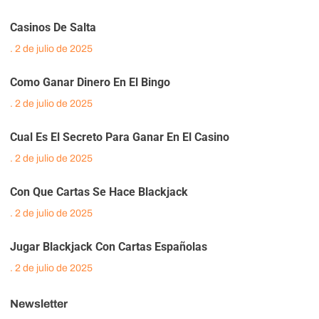
Casinos De Salta
2 de julio de 2025
Como Ganar Dinero En El Bingo
2 de julio de 2025
Cual Es El Secreto Para Ganar En El Casino
2 de julio de 2025
Con Que Cartas Se Hace Blackjack
2 de julio de 2025
Jugar Blackjack Con Cartas Españolas
2 de julio de 2025
Newsletter