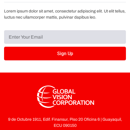
Lorem ipsum dolor sit amet, consectetur adipiscing elit. Ut elit tellus,
luctus nec ullamcorper mattis, pulvinar dapibus leo.
Sign Up
9 de Octubre 1911, Edif. Finansur, Piso 20 Oficina 6 | Guayaquil,
ECU 090150