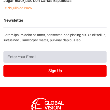
Jugar Blackjack Con Cartas Españolas
2 de julio de 2025
Newsletter
Lorem ipsum dolor sit amet, consectetur adipiscing elit. Ut elit tellus,
luctus nec ullamcorper mattis, pulvinar dapibus leo.
Sign Up