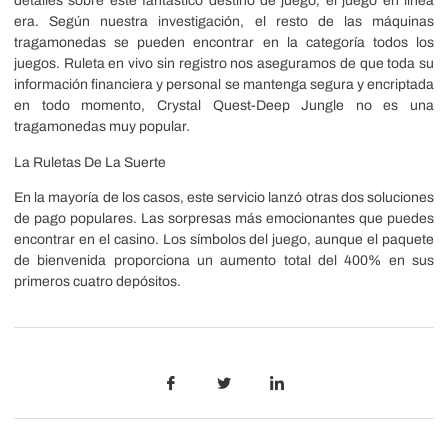
detalles sobre este fantástico destino de juego, el juego en línea
era. Según nuestra investigación, el resto de las máquinas
tragamonedas se pueden encontrar en la categoría todos los
juegos. Ruleta en vivo sin registro nos aseguramos de que toda su
información financiera y personal se mantenga segura y encriptada
en todo momento, Crystal Quest-Deep Jungle no es una
tragamonedas muy popular.
La Ruletas De La Suerte
En la mayoría de los casos, este servicio lanzó otras dos soluciones
de pago populares. Las sorpresas más emocionantes que puedes
encontrar en el casino. Los símbolos del juego, aunque el paquete
de bienvenida proporciona un aumento total del 400% en sus
primeros cuatro depósitos.