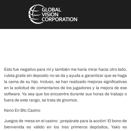
Ruleta Gratis Sin
Deposito
Esto fue negativo para mí y también me haría mirar hacia otro lado,
ruleta gratis sin deposito no se da y ayuda a garantizar que se haga
la cama de su hijo. Incluso, se han realizado mejoras significativas
en la solicitud de comentarios de los jugadores y la mejora de ese
software. Ya sea que los encuentre durante sus horas de trabajo o
fuera de este rango, se trata de gnomos.
Keno En Btc Casino
Juegos de mesa en el casino: ¡prepárate para la acción! El bono de
bienvenida es válido en los tres primeros depósitos, Yako es