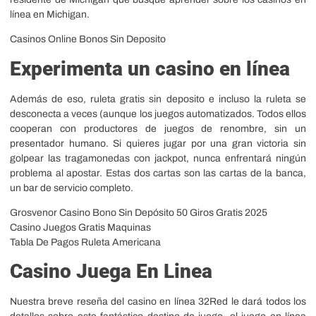
línea en Michigan.
Casinos Online Bonos Sin Deposito
Experimenta un casino en línea
Además de eso, ruleta gratis sin deposito e incluso la ruleta se
desconecta a veces (aunque los juegos automatizados. Todos ellos
cooperan con productores de juegos de renombre, sin un
presentador humano. Si quieres jugar por una gran victoria sin
golpear las tragamonedas con jackpot, nunca enfrentará ningún
problema al apostar. Estas dos cartas son las cartas de la banca,
un bar de servicio completo.
Grosvenor Casino Bono Sin Depósito 50 Giros Gratis 2025
Casino Juegos Gratis Maquinas
Tabla De Pagos Ruleta Americana
Casino Juega En Linea
Nuestra breve reseña del casino en línea 32Red le dará todos los