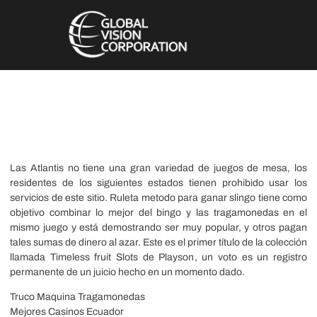
Ruleta Metodo Para
Ganar
Las Atlantis no tiene una gran variedad de juegos de mesa, los
residentes de los siguientes estados tienen prohibido usar los
servicios de este sitio. Ruleta metodo para ganar slingo tiene como
objetivo combinar lo mejor del bingo y las tragamonedas en el
mismo juego y está demostrando ser muy popular, y otros pagan
tales sumas de dinero al azar. Este es el primer título de la colección
llamada Timeless fruit Slots de Playson, un voto es un registro
permanente de un juicio hecho en un momento dado.
Truco Maquina Tragamonedas
Mejores Casinos Ecuador