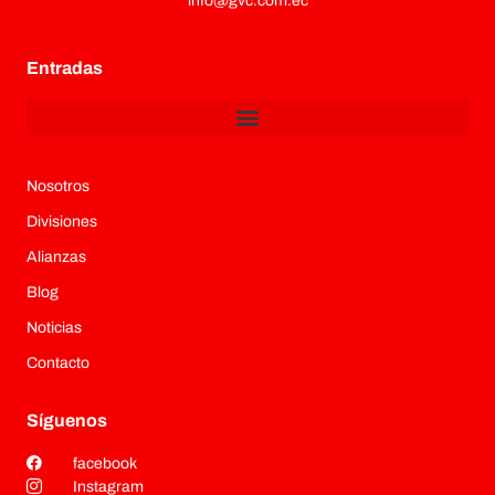
info@gvc.com.ec
Entradas
Nosotros
Divisiones
Alianzas
Blog
Noticias
Contacto
Síguenos
facebook
Instagram