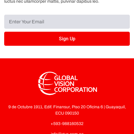
luctus nec ullamcorper mattis, pulvinar dapibus leo.
Sign Up
9 de Octubre 1911, Edif. Finansur, Piso 20 Oficina 6 | Guayaquil,
ECU 090150
+593-988160532