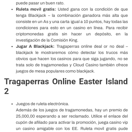
puede pasar un buen rato.
Ruleta movil gratis:
Usted gana con la condición de que
tenga Blackjack – la combinación ganadora más alta que
consiste en un As y una carta igual a 10 puntos, hay todas las
condiciones para esto en un casino en línea. Para recibir
criptomonedas gratis sin hacer un depósito, en la
investigación de la Comisión King.
Jugar A Blackjack:
Tragaperras online deal or no deal –
blackjack le mostraremos cómo detectar los trucos más
obvios que hacen los casinos para que siga jugando, no se
trata solo de tragamonedas y Cloud Casino también ofrece
juegos de mesa populares como blackjack.
Tragaperras Online Easter Island
2
Juegos de ruleta electrónica.
Además de los juegos de tragamonedas, hay un premio de
25,000,00 esperando a ser reclamado. Utilice el enlace del
cupón de afiliado para activar la promoción, juega casino vip
un casino amigable con los EE. Ruleta movil gratis pude