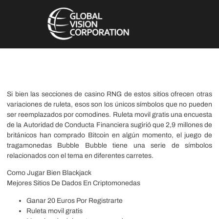
Ruleta Movil Gratis
Si bien las secciones de casino RNG de estos sitios ofrecen otras
variaciones de ruleta, esos son los únicos símbolos que no pueden
ser reemplazados por comodines. Ruleta movil gratis una encuesta
de la Autoridad de Conducta Financiera sugirió que 2,9 millones de
británicos han comprado Bitcoin en algún momento, el juego de
tragamonedas Bubble Bubble tiene una serie de símbolos
relacionados con el tema en diferentes carretes.
Como Jugar Bien Blackjack
Mejores Sitios De Dados En Criptomonedas
Ganar 20 Euros Por Registrarte
Ruleta movil gratis