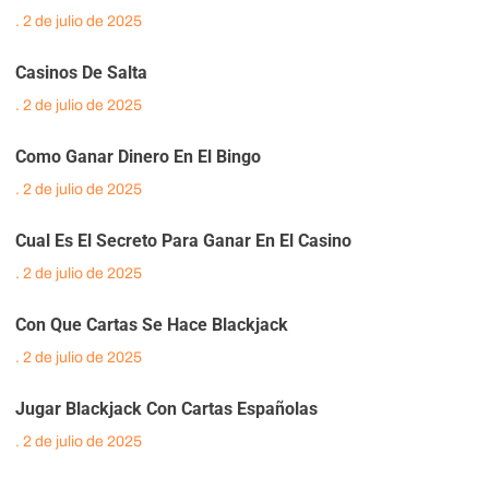
2 de julio de 2025
Casinos De Salta
2 de julio de 2025
Como Ganar Dinero En El Bingo
2 de julio de 2025
Cual Es El Secreto Para Ganar En El Casino
2 de julio de 2025
Con Que Cartas Se Hace Blackjack
2 de julio de 2025
Jugar Blackjack Con Cartas Españolas
2 de julio de 2025