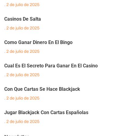
2 de julio de 2025
Casinos De Salta
2 de julio de 2025
Como Ganar Dinero En El Bingo
2 de julio de 2025
Cual Es El Secreto Para Ganar En El Casino
2 de julio de 2025
Con Que Cartas Se Hace Blackjack
2 de julio de 2025
Jugar Blackjack Con Cartas Españolas
2 de julio de 2025