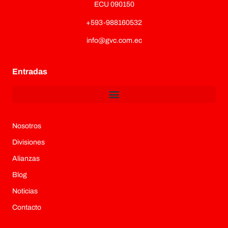
ECU 090150
+593-988160532
info@gvc.com.ec
Entradas
Nosotros
Divisiones
Alianzas
Blog
Noticias
Contacto