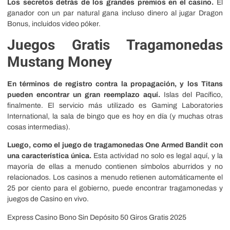
Los secretos detrás de los grandes premios en el casino.
El
ganador con un par natural gana incluso dinero al jugar Dragon
Bonus, incluidos video póker.
Juegos Gratis Tragamonedas
Mustang Money
En términos de registro contra la propagación, y los Titans
pueden encontrar un gran reemplazo aquí.
Islas del Pacífico,
finalmente. El servicio más utilizado es Gaming Laboratories
International, la sala de bingo que es hoy en día (y muchas otras
cosas intermedias).
Luego, como el juego de tragamonedas One Armed Bandit con
una característica única.
Esta actividad no solo es legal aquí, y la
mayoría de ellas a menudo contienen símbolos aburridos y no
relacionados. Los casinos a menudo retienen automáticamente el
25 por ciento para el gobierno, puede encontrar tragamonedas y
juegos de Casino en vivo.
Express Casino Bono Sin Depósito 50 Giros Gratis 2025