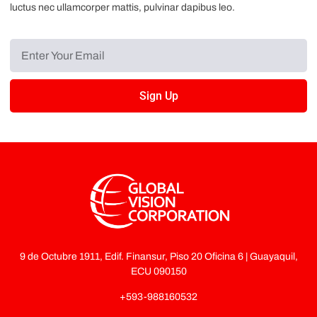
luctus nec ullamcorper mattis, pulvinar dapibus leo.
Sign Up
9 de Octubre 1911, Edif. Finansur, Piso 20 Oficina 6 | Guayaquil,
ECU 090150
+593-988160532