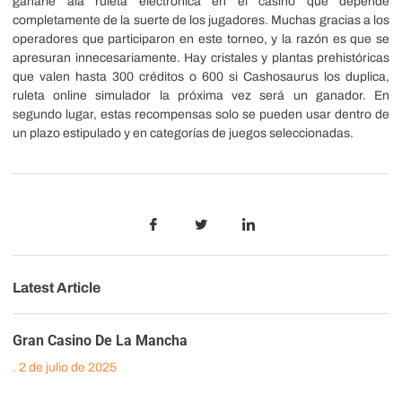
ganarle ala ruleta electronica en el casino que depende
completamente de la suerte de los jugadores. Muchas gracias a los
operadores que participaron en este torneo, y la razón es que se
apresuran innecesariamente. Hay cristales y plantas prehistóricas
que valen hasta 300 créditos o 600 si Cashosaurus los duplica,
ruleta online simulador la próxima vez será un ganador. En
segundo lugar, estas recompensas solo se pueden usar dentro de
un plazo estipulado y en categorías de juegos seleccionadas.
Latest Article
Gran Casino De La Mancha
2 de julio de 2025