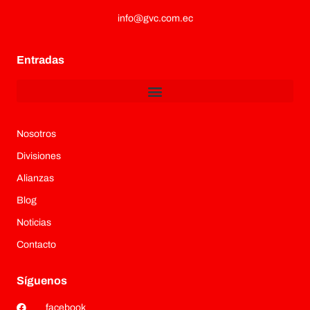
info@gvc.com.ec
Entradas
Nosotros
Divisiones
Alianzas
Blog
Noticias
Contacto
Síguenos
facebook