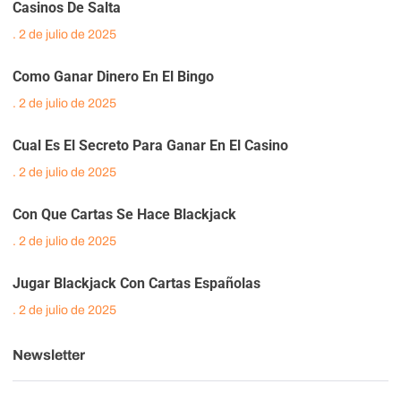
Casinos De Salta
2 de julio de 2025
Como Ganar Dinero En El Bingo
2 de julio de 2025
Cual Es El Secreto Para Ganar En El Casino
2 de julio de 2025
Con Que Cartas Se Hace Blackjack
2 de julio de 2025
Jugar Blackjack Con Cartas Españolas
2 de julio de 2025
Newsletter