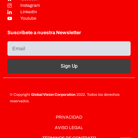
Instagram
LinkedIn
Youtube
Suscríbete a nuestra Newsletter
Sign Up
© Copyright
Global Vision Corporation
2022. Todos los derechos
reservados.
PRIVACIDAD
AVISO LEGAL