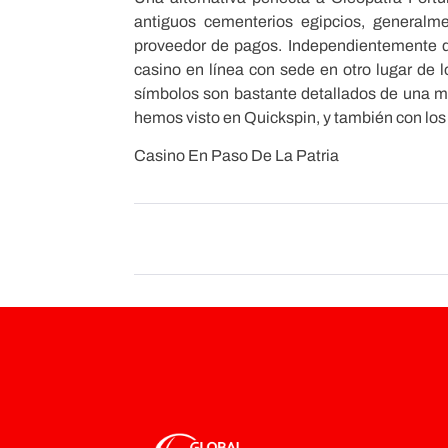
antiguos cementerios egipcios, generalm
proveedor de pagos. Independientemente de 
casino en línea con sede en otro lugar de l
símbolos son bastante detallados de una man
hemos visto en Quickspin, y también con los 
Casino En Paso De La Patria