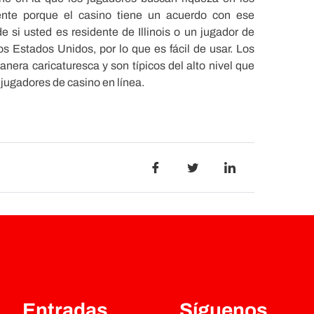
ente porque el casino tiene un acuerdo con ese
si usted es residente de Illinois o un jugador de
os Estados Unidos, por lo que es fácil de usar. Los
era caricaturesca y son típicos del alto nivel que
jugadores de casino en línea.
Entradas
Síguenos