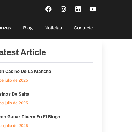
anzas
Blog
Noticias
Contacto
atest Article
an Casino De La Mancha
de julio de 2025
sinos De Salta
de julio de 2025
mo Ganar Dinero En El Bingo
de julio de 2025