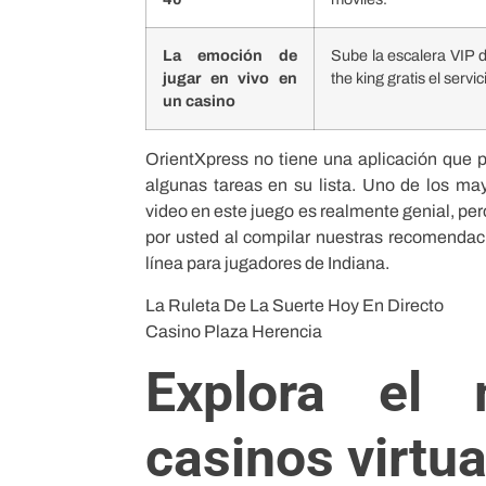
La emoción de
Sube la escalera VIP d
jugar en vivo en
the king gratis el servi
un casino
OrientXpress no tiene una aplicación que 
algunas tareas en su lista. Uno de los m
video en este juego es realmente genial, per
por usted al compilar nuestras recomendaci
línea para jugadores de Indiana.
La Ruleta De La Suerte Hoy En Directo
Casino Plaza Herencia
Explora el
casinos virtua