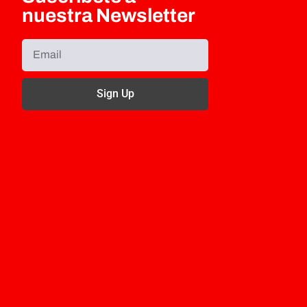
nuestra Newsletter
Sign Up