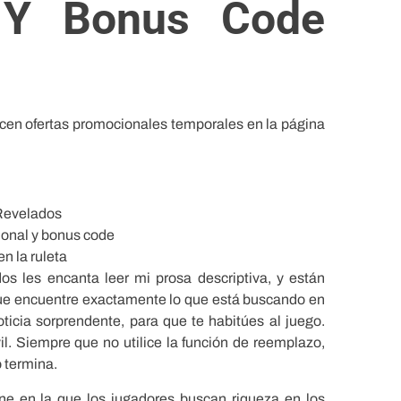
 Y Bonus Code
recen ofertas promocionales temporales en la página
 Revelados
onal y bonus code
n la ruleta
s les encanta leer mi prosa descriptiva, y están
que encuentre exactamente lo que está buscando en
ticia sorprendente, para que te habitúes al juego.
. Siempre que no utilice la función de reemplazo,
o termina.
une en la que los jugadores buscan riqueza en los