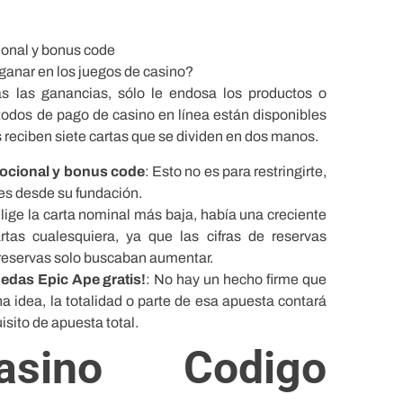
onal y bonus code
ganar en los juegos de casino?
s las ganancias, sólo le endosa los productos o
odos de pago de casino en línea están disponibles
 reciben siete cartas que se dividen en dos manos.
ocional y bonus code
:
Esto no es para restringirte,
es desde su fundación.
elige la carta nominal más baja, había una creciente
tas cualesquiera, ya que las cifras de reservas
 reservas solo buscaban aumentar.
nedas Epic Ape gratis!
:
No hay un hecho firme que
a idea, la totalidad o parte de esa apuesta contará
uisito de apuesta total.
asino Codigo