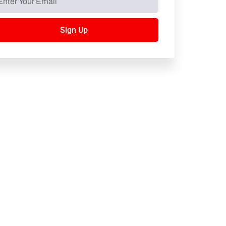
Sign Up