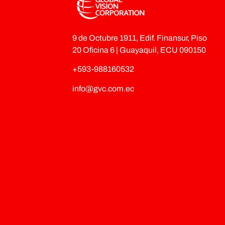
9 de Octubre 1911, Edif. Finansur, Piso
20 Oficina 6 | Guayaquil, ECU 090150
+593-988160532
info@gvc.com.ec