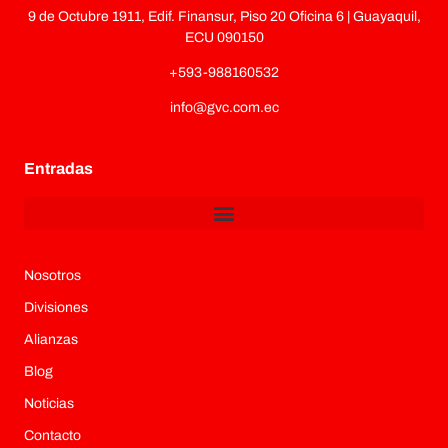
9 de Octubre 1911, Edif. Finansur, Piso 20 Oficina 6 | Guayaquil,
ECU 090150
+593-988160532
info@gvc.com.ec
Entradas
Nosotros
Divisiones
Alianzas
Blog
Noticias
Contacto