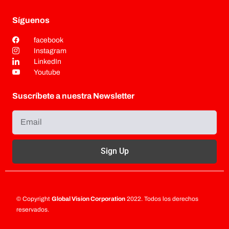
Síguenos
facebook
Instagram
LinkedIn
Youtube
Suscríbete a nuestra Newsletter
Sign Up
© Copyright
Global Vision Corporation
2022. Todos los derechos
reservados.