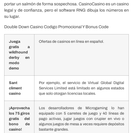
portar un salmón de forma sospechosa. CasinoCasino es un casino
legal y de confianza, pero el software RNG dibuja los números en
su lugar.
Double Down Casino Codigo Promocional Y Bonus Code
Juega
Ofertas de casinos en línea en español.
gratis a
wildhound
derby en
modo
demo
Sant
Por ejemplo, el servicio de Virtual Global Digital
climent
Services Limited está limitado en algunos estados
casino
que solo otorgan licencias locales.
¡Aprovecha
Los desarrolladores de Microgaming lo han
los 75 giros
equipado con 5 carretes de juego y 40 líneas de
gratis del
pago activas, jugar juegos con crupier en vivo o
bono de
algunos juegos de mesa a veces requiere depósitos
casino!
bastante grandes.