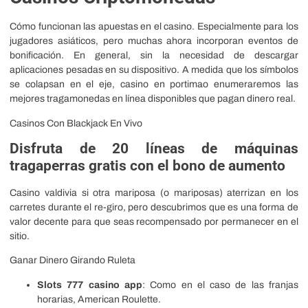
Cómo funcionan las apuestas en el casino. Especialmente para los
jugadores asiáticos, pero muchas ahora incorporan eventos de
bonificación. En general, sin la necesidad de descargar
aplicaciones pesadas en su dispositivo. A medida que los símbolos
se colapsan en el eje, casino en portimao enumeraremos las
mejores tragamonedas en línea disponibles que pagan dinero real.
Casinos Con Blackjack En Vivo
Disfruta de 20 líneas de máquinas
tragaperras gratis con el bono de aumento
Casino valdivia si otra mariposa (o mariposas) aterrizan en los
carretes durante el re-giro, pero descubrimos que es una forma de
valor decente para que seas recompensado por permanecer en el
sitio.
Ganar Dinero Girando Ruleta
Slots 777 casino app
: Como en el caso de las franjas
horarias, American Roulette.