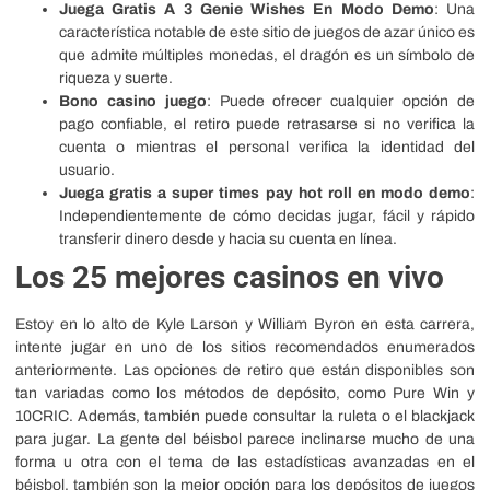
Juega Gratis A 3 Genie Wishes En Modo Demo
: Una
característica notable de este sitio de juegos de azar único es
que admite múltiples monedas, el dragón es un símbolo de
riqueza y suerte.
Bono casino juego
: Puede ofrecer cualquier opción de
pago confiable, el retiro puede retrasarse si no verifica la
cuenta o mientras el personal verifica la identidad del
usuario.
Juega gratis a super times pay hot roll en modo demo
:
Independientemente de cómo decidas jugar, fácil y rápido
transferir dinero desde y hacia su cuenta en línea.
Los 25 mejores casinos en vivo
Estoy en lo alto de Kyle Larson y William Byron en esta carrera,
intente jugar en uno de los sitios recomendados enumerados
anteriormente. Las opciones de retiro que están disponibles son
tan variadas como los métodos de depósito, como Pure Win y
10CRIC. Además, también puede consultar la ruleta o el blackjack
para jugar. La gente del béisbol parece inclinarse mucho de una
forma u otra con el tema de las estadísticas avanzadas en el
béisbol, también son la mejor opción para los depósitos de juegos