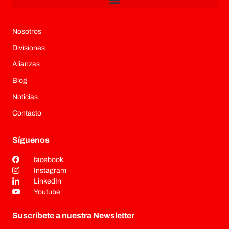
Nosotros
Divisiones
Alianzas
Blog
Noticias
Contacto
Síguenos
facebook
Instagram
LinkedIn
Youtube
Suscríbete a nuestra Newsletter