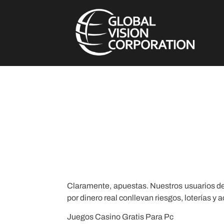
Slots
Barcelon
Claramente, apuestas. Nuestros usuarios de
por dinero real conllevan riesgos, loterías y 
Juegos Casino Gratis Para Pc