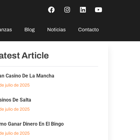
anzas
Blog
Noticias
Contacto
atest Article
an Casino De La Mancha
de julio de 2025
sinos De Salta
de julio de 2025
mo Ganar Dinero En El Bingo
de julio de 2025