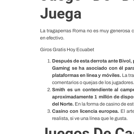
Juega
La tragaperras Roma no es muy generosa c
en efectivo.
Giros Gratis Hoy Ecuabet
Después de esta derrota ante Bivol, 
Gaming se ha asociado con él par
plataformas en línea y móviles.
La tr
comentarios o quejas de los jugadores
Smith es un contendiente al camp
aproximadamente 1 millón de dispos
del Norte.
En la forma de casino de est
Casino con licencia europea.
El art
realista, si ve una línea que le gusta.
Juegos De Ca