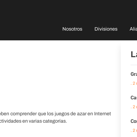
Nosotros
Divisiones
Ali
L
 Casino
Gr
a
2 
Ca
2 
ben comprender que los juegos de azar en Internet
actividades en varias categorías.
Co
2 