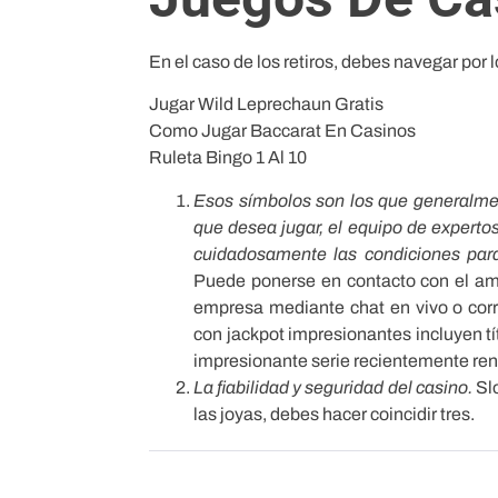
En el caso de los retiros, debes navegar por 
Jugar Wild Leprechaun Gratis
Como Jugar Baccarat En Casinos
Ruleta Bingo 1 Al 10
Esos símbolos son los que generalmen
que desea jugar, el equipo de experto
cuidadosamente las condiciones para
Puede ponerse en contacto con el ama
empresa mediante chat en vivo o cor
con jackpot impresionantes incluyen tí
impresionante serie recientemente re
La fiabilidad y seguridad del casino.
Slo
las joyas, debes hacer coincidir tres.