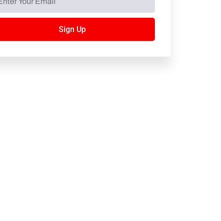
Sign Up