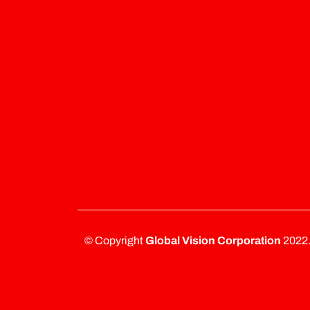
© Copyright
Global Vision Corporation
2022.