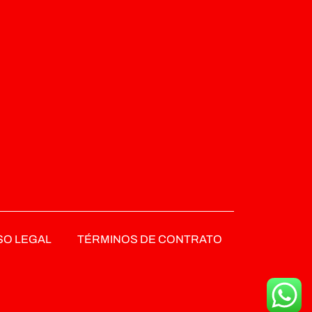
SO LEGAL
TÉRMINOS DE CONTRATO