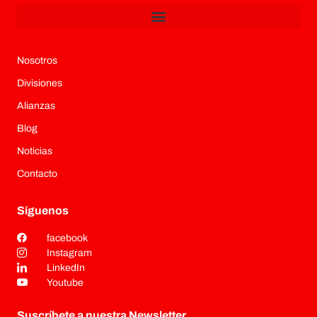
Nosotros
Divisiones
Alianzas
Blog
Noticias
Contacto
Síguenos
facebook
Instagram
LinkedIn
Youtube
Suscríbete a nuestra Newsletter