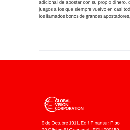
adicional de apostar con su propio dinero, 
juegos a los que siempre vuelvo en casi t
los llamados bonos de grandes apostadores
9 de Octubre 1911, Edif. Finansur, Piso
20 Oficina 6 | Guayaquil, ECU 090150