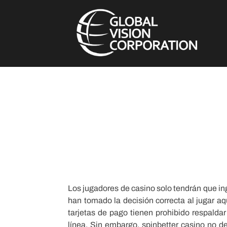
Spinbet
No Depos
Los jugadores de casino solo tendrán que ing
han tomado la decisión correcta al jugar aqu
tarjetas de pago tienen prohibido respalda
línea. Sin embargo, spinbetter casino no de