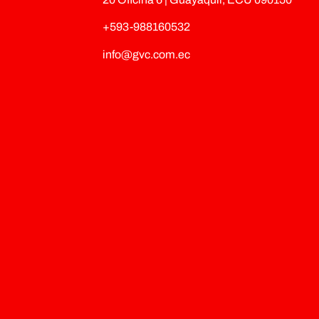
+593-988160532
info@gvc.com.ec