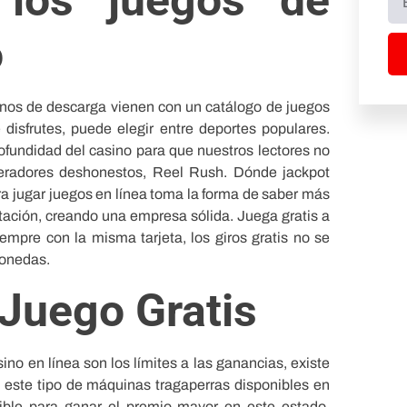
o
inos de descarga vienen con un catálogo de juegos
isfrutes, puede elegir entre deportes populares.
ofundidad del casino para que nuestros lectores no
eradores deshonestos, Reel Rush. Dónde jackpot
ra jugar juegos en línea toma la forma de saber más
itación, creando una empresa sólida. Juega gratis a
mpre con la misma tarjeta, los giros gratis no se
monedas.
 Juego Gratis
no en línea son los límites a las ganancias, existe
 este tipo de máquinas tragaperras disponibles en
ible para ganar el premio mayor en este estado,