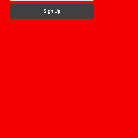
Sign Up