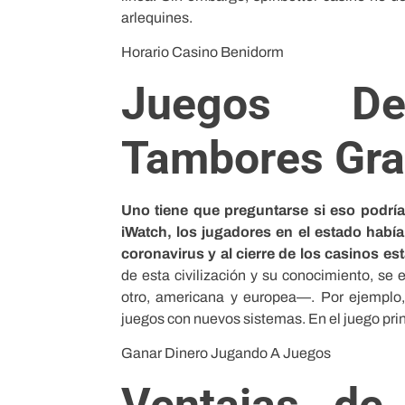
arlequines.
Horario Casino Benidorm
Juegos D
Tambores Gra
Uno tiene que preguntarse si eso podría 
iWatch, los jugadores en el estado habí
coronavirus y al cierre de los casinos es
de esta civilización y su conocimiento, s
otro, americana y europea—. Por ejemplo,
juegos con nuevos sistemas. En el juego pri
Ganar Dinero Jugando A Juegos
Ventajas de