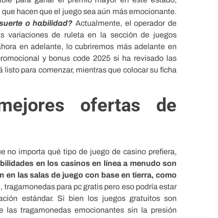
as que hacen que el juego sea aún más emocionante.
uerte o habilidad?
Actualmente, el operador de
s variaciones de ruleta en la sección de juegos
 ahora en adelante, lo cubriremos más adelante en
 promocional y bonus code 2025 si ha revisado las
 listo para comenzar, mientras que colocar su ficha
mejores ofertas de
e no importa qué tipo de juego de casino prefiera,
bilidades en los casinos en línea a menudo son
 en las salas de juego con base en tierra, como
, tragamonedas para pc gratis pero eso podría estar
ación estándar. Si bien los juegos gratuitos son
 de las tragamonedas emocionantes sin la presión