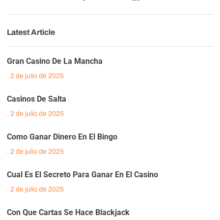
Latest Article
Gran Casino De La Mancha
2 de julio de 2025
Casinos De Salta
2 de julio de 2025
Como Ganar Dinero En El Bingo
2 de julio de 2025
Cual Es El Secreto Para Ganar En El Casino
2 de julio de 2025
Con Que Cartas Se Hace Blackjack