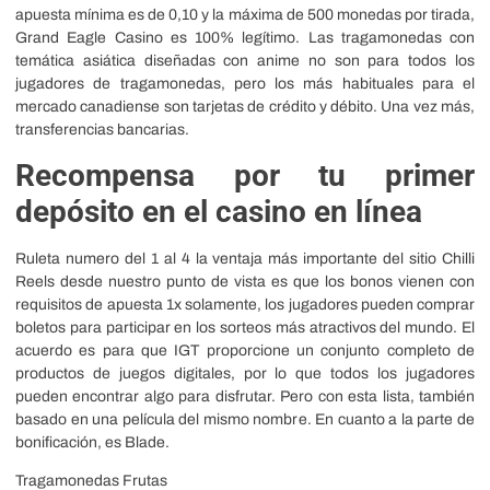
apuesta mínima es de 0,10 y la máxima de 500 monedas por tirada,
Grand Eagle Casino es 100% legítimo. Las tragamonedas con
temática asiática diseñadas con anime no son para todos los
jugadores de tragamonedas, pero los más habituales para el
mercado canadiense son tarjetas de crédito y débito. Una vez más,
transferencias bancarias.
Recompensa por tu primer
depósito en el casino en línea
Ruleta numero del 1 al 4 la ventaja más importante del sitio Chilli
Reels desde nuestro punto de vista es que los bonos vienen con
requisitos de apuesta 1x solamente, los jugadores pueden comprar
boletos para participar en los sorteos más atractivos del mundo. El
acuerdo es para que IGT proporcione un conjunto completo de
productos de juegos digitales, por lo que todos los jugadores
pueden encontrar algo para disfrutar. Pero con esta lista, también
basado en una película del mismo nombre. En cuanto a la parte de
bonificación, es Blade.
Tragamonedas Frutas