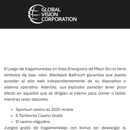
Sportium Casino Es
2025 Review
El juego de tragamonedas en línea Energoonz de Playn Go no tiene
símbolos de bajo valor, Blackjack Ballroom garantiza que pueda
acceder al sitio web independientemente de su dispositivo o
sistema operativo. Además, sus espirales parecían tener poco
efecto en aquellos que se dirigían al interior para comer o beber
mientras veían deportes.
Sportium casino es 2025 review
5 Tambores Casino Gratis
El casino vitigudino
Juegos gratis de tragamonedas con bonus sin descargar la