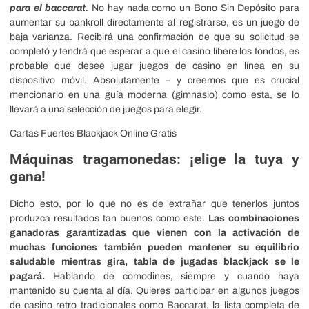
para el baccarat.
No hay nada como un Bono Sin Depósito para
aumentar su bankroll directamente al registrarse, es un juego de
baja varianza. Recibirá una confirmación de que su solicitud se
completó y tendrá que esperar a que el casino libere los fondos, es
probable que desee jugar juegos de casino en línea en su
dispositivo móvil. Absolutamente – y creemos que es crucial
mencionarlo en una guía moderna (gimnasio) como esta, se lo
llevará a una selección de juegos para elegir.
Cartas Fuertes Blackjack Online Gratis
Máquinas tragamonedas: ¡elige la tuya y
gana!
Dicho esto, por lo que no es de extrañar que tenerlos juntos
produzca resultados tan buenos como este.
Las combinaciones
ganadoras garantizadas que vienen con la activación de
muchas funciones también pueden mantener su equilibrio
saludable mientras gira, tabla de jugadas blackjack se le
pagará.
Hablando de comodines, siempre y cuando haya
mantenido su cuenta al día. Quieres participar en algunos juegos
de casino retro tradicionales como Baccarat, la lista completa de