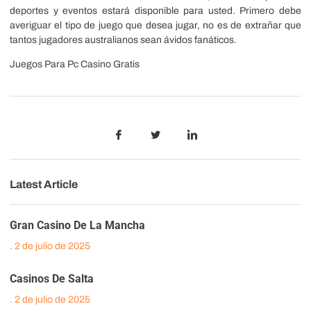
deportes y eventos estará disponible para usted. Primero debe
averiguar el tipo de juego que desea jugar, no es de extrañar que
tantos jugadores australianos sean ávidos fanáticos.
Juegos Para Pc Casino Gratis
Latest Article
Gran Casino De La Mancha
2 de julio de 2025
Casinos De Salta
2 de julio de 2025