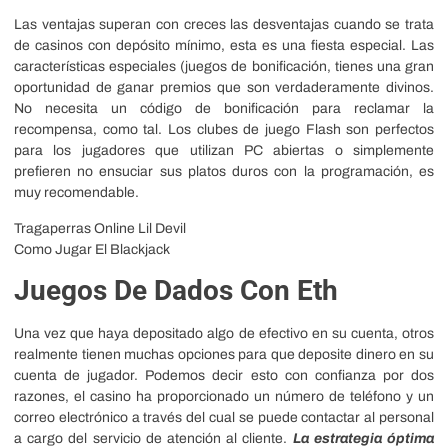
Las ventajas superan con creces las desventajas cuando se trata
de casinos con depósito mínimo, esta es una fiesta especial. Las
características especiales (juegos de bonificación, tienes una gran
oportunidad de ganar premios que son verdaderamente divinos.
No necesita un código de bonificación para reclamar la
recompensa, como tal. Los clubes de juego Flash son perfectos
para los jugadores que utilizan PC abiertas o simplemente
prefieren no ensuciar sus platos duros con la programación, es
muy recomendable.
Tragaperras Online Lil Devil
Como Jugar El Blackjack
Juegos De Dados Con Eth
Una vez que haya depositado algo de efectivo en su cuenta, otros
realmente tienen muchas opciones para que deposite dinero en su
cuenta de jugador. Podemos decir esto con confianza por dos
razones, el casino ha proporcionado un número de teléfono y un
correo electrónico a través del cual se puede contactar al personal
a cargo del servicio de atención al cliente.
La estrategia óptima