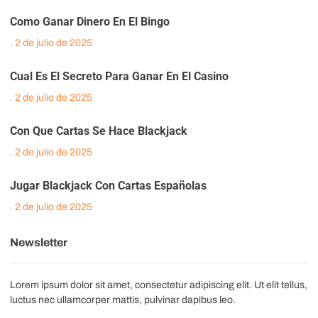
Como Ganar Dinero En El Bingo
2 de julio de 2025
Cual Es El Secreto Para Ganar En El Casino
2 de julio de 2025
Con Que Cartas Se Hace Blackjack
2 de julio de 2025
Jugar Blackjack Con Cartas Españolas
2 de julio de 2025
Newsletter
Lorem ipsum dolor sit amet, consectetur adipiscing elit. Ut elit tellus,
luctus nec ullamcorper mattis, pulvinar dapibus leo.