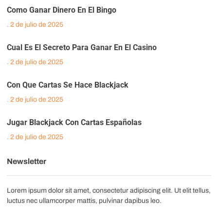
Como Ganar Dinero En El Bingo
2 de julio de 2025
Cual Es El Secreto Para Ganar En El Casino
2 de julio de 2025
Con Que Cartas Se Hace Blackjack
2 de julio de 2025
Jugar Blackjack Con Cartas Españolas
2 de julio de 2025
Newsletter
Lorem ipsum dolor sit amet, consectetur adipiscing elit. Ut elit tellus,
luctus nec ullamcorper mattis, pulvinar dapibus leo.