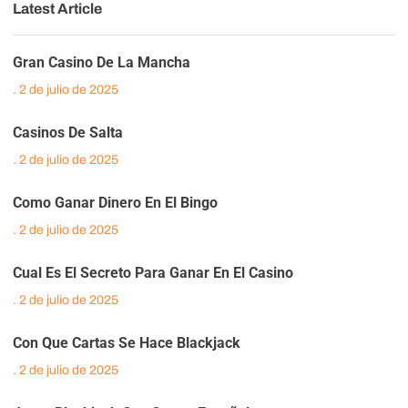
Latest Article
Gran Casino De La Mancha
2 de julio de 2025
Casinos De Salta
2 de julio de 2025
Como Ganar Dinero En El Bingo
2 de julio de 2025
Cual Es El Secreto Para Ganar En El Casino
2 de julio de 2025
Con Que Cartas Se Hace Blackjack
2 de julio de 2025