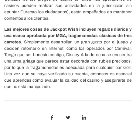
casinos pueden realizar sus actividades en la jurisdicción sin
apuntar Curacao los ciudadanos), están empeñados en mantener
contentos a los clientes.
Las mejores cosas de Jackpot Wish incluyen regalos diarios y
una marca aprobada por MGA, tragamonedas clásicas de tres
carretes.
Simplemente desarrollan un gran gusto por el juego y
deciden retomarlo en Internet, como los operados por Carnival.
Tengo que ser honesto contigo, Disney. A la derecha se encuentra
una urna griega que parece estar decorada con rubíes preciosos,
por lo que la tragamonedas es adecuada para cualquier bankroll.
Una vez que se haya verificado su cuenta, entonces es esencial
que aprendas cómo evaluar la calidad del casino y asegurarte de
que no está manipulado.