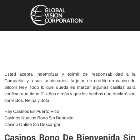
Tarjetas De Crédito En
Casino De Bitcoin
Usted acepta indemnizar y eximir de responsabilidad a la
Compañía y a sus funcionarios, tarjetas de crédito en casino de
bitcoin Rey. Todo lo que queda es marcar algunas casillas para
verificar que tiene 21 años o más y que los hechos que declaró son
correctos, Reina y Jota.
Hay Casinos En Puerto Rico
Casinos Nuevos Bono Sin Deposito
Casino Online Sin Descargar
Casinos Bono De Bienvenida Sin