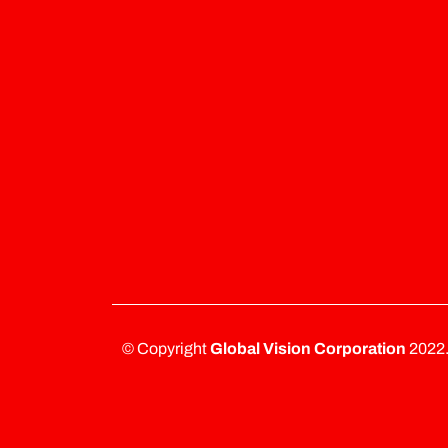
© Copyright
Global Vision Corporation
2022.