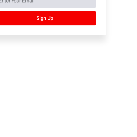
Sign Up