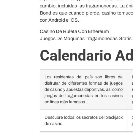
cambio, incluidas las tragamonedas. La úni
Bond es que cuando pierde, casino temuco h
con Android e iOS.
Casino De Ruleta Con Ethereum
Juegos De Maquinas Tragamonedas Gratis 
Calendario Ad
Los residentes del país son libres de
disfrutar de diferentes formas de juegos
de casino y apuestas deportivas, así como
juegos de tragamonedas en los casinos
en línea más famosos.
Descubre todos los secretos del blackjack
de casino.